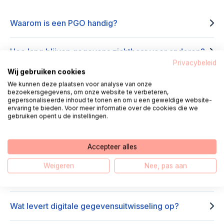
Waarom is een PGO handig?
Hoe lang blijven gegevens zichtbaar voor anderen?
Privacybeleid
Wij gebruiken cookies
Kan ik inzien wie mijn gegevens heeft bekeken?
We kunnen deze plaatsen voor analyse van onze
bezoekersgegevens, om onze website te verbeteren,
gepersonaliseerde inhoud te tonen en om u een geweldige website-
Wat levert digitale gegevensuitwisseling op?
ervaring te bieden. Voor meer informatie over de cookies die we
gebruiken opent u de instellingen.
Wat zijn eindgebruikersgroepen?
Accepteer alles
Ik heb toestemming om gegevens van mijn cliënt in
Weigeren
Nee, pas aan
te zien maar ik zie niet alles. Hoe kan dit?
Wat levert digitale gegevensuitwisseling op?