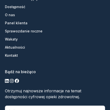
Dostępność
O nas
Panel klienta
Sprawozdanie roczne
Wakaty
Aktualności
Kontakt
Bądź na bieżąco
LinkedIn
Instagram
Facebook
Otrzymuj najnowsze informacje na temat
dostępności cyfrowej opieki zdrowotnej.
„
*
” oznacza wymagane pola