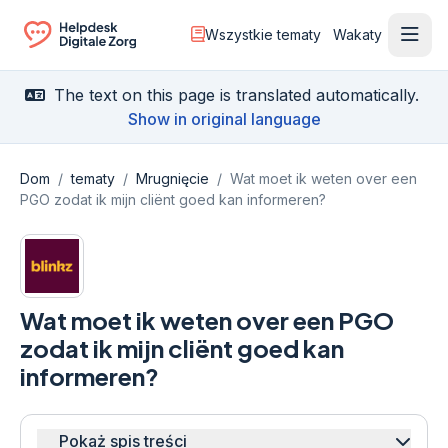
Wszystkie tematy
Wakaty
Otwó
Ga naar de homepagina
The text on this page is translated automatically.
Show in original language
Dom
/
tematy
/
Mrugnięcie
/
Wat moet ik weten over een
PGO zodat ik mijn cliënt goed kan informeren?
Wat moet ik weten over een PGO
zodat ik mijn cliënt goed kan
informeren?
Pokaż spis treści