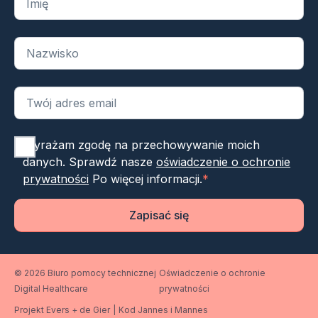
Wyrażam zgodę na przechowywanie moich
danych. Sprawdź nasze
oświadczenie o ochronie
prywatności
Po więcej informacji.
*
Zapisać się
© 2026 Biuro pomocy technicznej
Oświadczenie o ochronie
Digital Healthcare
prywatności
Projekt Evers + de Gier
|
Kod Jannes i Mannes