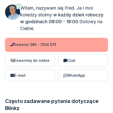
Witam, nazywam się Fred. Ja i moi
koledzy stoimy
w każdy dzień roboczy
w godzinach 08:00 - 18:00
Gotowy na
Ciebie.
Dzwonić 085 - 1304 575
Dzwonimy do ciebie
Czat
E-mail
WhatsApp
Często zadawane pytania dotyczące
Blinkz