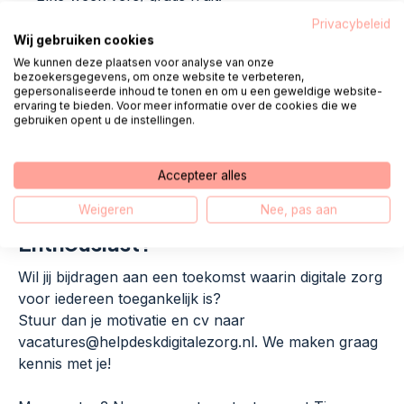
Een bruisende werkomgeving die goed bereikbaar
Privacybeleid
Wij gebruiken cookies
is met het OV en de auto. Helpdesk Digitale Zorg
bevindt zich op Dotslash, dé scale-up hub van
We kunnen deze plaatsen voor analyse van onze
bezoekersgegevens, om onze website te verbeteren,
Utrecht. Met eigen horeca, kennissessies,
gepersonaliseerde inhoud te tonen en om u een geweldige website-
wekelijks sportieve activiteiten, netwerkevents en
ervaring te bieden. Voor meer informatie over de cookies die we
gebruiken opent u de instellingen.
feestjes.
Entuzjastyczni współpracownicy z różnych
środowisk. Uważamy, że ważne jest, aby każdy
Accepteer alles
mógł być sobą.
Weigeren
Nee, pas aan
Enthousiast?
Wil jij bijdragen aan een toekomst waarin digitale zorg
voor iedereen toegankelijk is?
Stuur dan je motivatie en cv naar
vacatures@helpdeskdigitalezorg.nl. We maken graag
kennis met je!