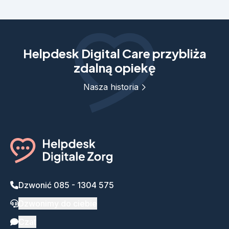
Helpdesk Digital Care przybliża
zdalną opiekę
Nasza historia
Dzwonić 085 - 1304 575
Dzwonimy do ciebie
Czat