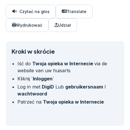
Czytać na głos
Translate
Wydrukować
Udział
Kroki w skrócie
Iść do
Twoja opieka w Internecie
via de
website van uw huisarts
Kliknij
´Inloggen´
Log in met
DigiD
Lub
gebruikersnaam
I
wachtwoord
Patrzeć na
Twoja opieka w Internecie