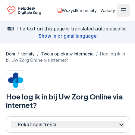
Wszystkie tematy
Wakaty
Otwó
Ga naar de homepagina
The text on this page is translated automatically.
Show in original language
Dom
/
tematy
/
Twoja opieka w Internecie
/
Hoe log ik in
bij Uw Zorg Online via internet?
Hoe log ik in bij Uw Zorg Online via
internet?
Pokaż spis treści