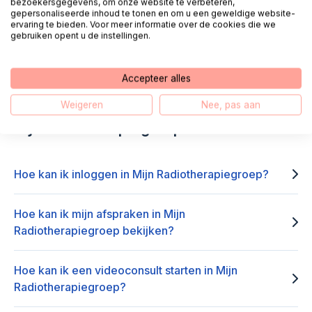
bezoekersgegevens, om onze website te verbeteren,
gepersonaliseerde inhoud te tonen en om u een geweldige website-
ervaring te bieden. Voor meer informatie over de cookies die we
gebruiken opent u de instellingen.
E-mail
WhatsApp
Accepteer alles
Weigeren
Nee, pas aan
Często zadawane pytania dotyczące
MijnRadiotherapiegroep
Hoe kan ik inloggen in Mijn Radiotherapiegroep?
Hoe kan ik mijn afspraken in Mijn
Radiotherapiegroep bekijken?
Hoe kan ik een videoconsult starten in Mijn
Radiotherapiegroep?