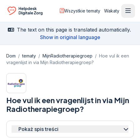
Wszystkie tematy
Wakaty
Otwó
Ga naar de homepagina
The text on this page is translated automatically.
Show in original language
Dom
/
tematy
/
MijnRadiotherapiegroep
/
Hoe vul ik een
vragenlijst in via Mijn Radiotherapiegroep?
Hoe vul ik een vragenlijst in via Mijn
Radiotherapiegroep?
Pokaż spis treści