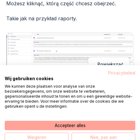
Możesz kliknąć, którą część chcesz obejrzeć.
Takie jak na przykład raporty.
Powiększać
Privacybeleid
Wij gebruiken cookies
We kunnen deze plaatsen voor analyse van onze
Klikając na jeden z raportów zobaczysz jego pełny
bezoekersgegevens, om onze website te verbeteren,
tekst.
gepersonaliseerde inhoud te tonen en om u een geweldige website-
ervaring te bieden. Voor meer informatie over de cookies die we
gebruiken opent u de instellingen.
Możesz to zrobić ponownie później
"zamknąć"
.
Accepteer alles
Kontakt
Weigeren
Nee, pas aan