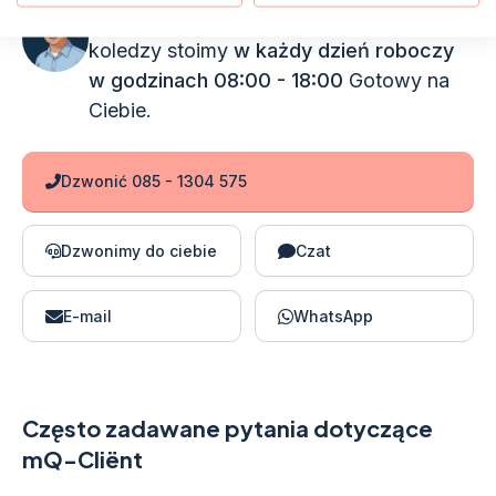
Witam, nazywam się Fred. Ja i moi
koledzy stoimy
w każdy dzień roboczy
w godzinach 08:00 - 18:00
Gotowy na
Ciebie.
Dzwonić 085 - 1304 575
Dzwonimy do ciebie
Czat
E-mail
WhatsApp
Często zadawane pytania dotyczące
mQ-Cliënt