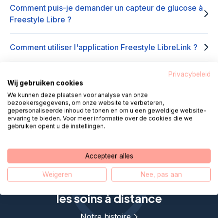
Comment puis-je demander un capteur de glucose à
Freestyle Libre ?
Comment utiliser l'application Freestyle LibreLink ?
Comment puis-je consulter les lectures du capteur
Privacybeleid
Wij gebruiken cookies
de glucose ?
We kunnen deze plaatsen voor analyse van onze
bezoekersgegevens, om onze website te verbeteren,
gepersonaliseerde inhoud te tonen en om u een geweldige website-
À quoi sert le capteur de glucose Freestyle Libre ?
ervaring te bieden. Voor meer informatie over de cookies die we
gebruiken opent u de instellingen.
Accepteer alles
Weigeren
Nee, pas aan
Helpdesk Digital Care rapproche
les soins à distance
Notre histoire