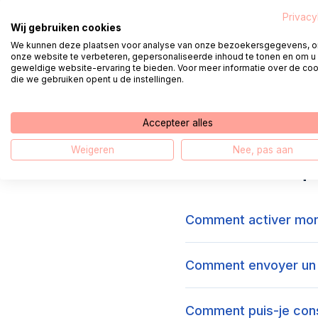
Privacy
Wij gebruiken cookies
4.
Au b
We kunnen deze plaatsen voor analyse van onze bezoekersgegevens, 
onze website te verbeteren, gepersonaliseerde inhoud te tonen en om u
Lisez les 
geweldige website-ervaring te bieden. Voor meer informatie over de co
die we gebruiken opent u de instellingen.
d'utilisa
Accepteer alles
Weigeren
Nee, pas aan
Questions fréq
Comment activer mo
Comment envoyer un
Comment puis-je cons