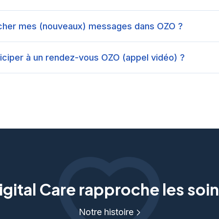
icher mes (nouveaux) messages dans OZO ?
iciper à un rendez-vous OZO (appel vidéo) ?
gital Care rapproche les soin
Notre histoire