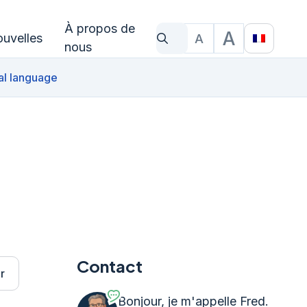
À propos de
A
uvelles
A
Qu'est-ce que tu cherches?
Taille du texte
Translat
nous
al language
Contact
r
Bonjour, je m'appelle Fred.