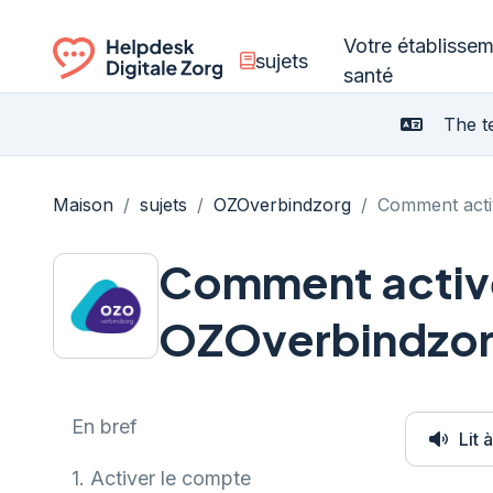
Votre établisse
sujets
santé
Ga naar de homepagina
The te
Maison
/
sujets
/
OZOverbindzorg
/
Comment acti
Comment activ
OZOverbindzor
En bref
Lit 
1.
Activer le compte