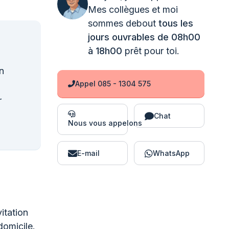
Mes collègues et moi
sommes debout
tous les
jours ouvrables de 08h00
à 18h00
prêt pour toi.
n
Appel 085 - 1304 575
r
Chat
Nous vous appelons
E-mail
WhatsApp
itation
domicile.