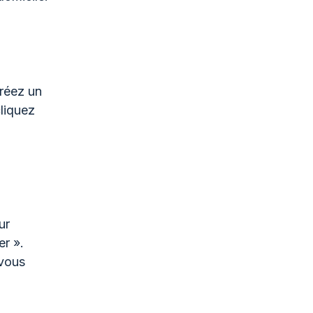
Créez un
liquez
ur
er ».
 vous