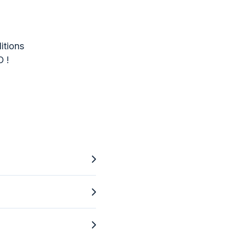
itions
O !