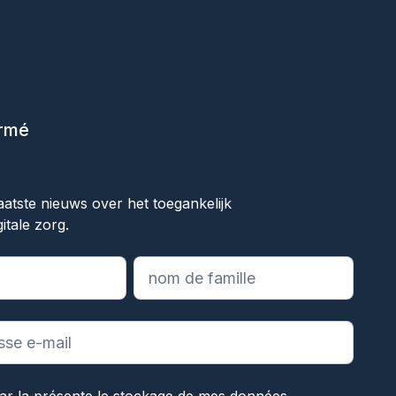
ormé
ok
aatste nieuws over het toegankelijk
itale zorg.
les champs obligatoires