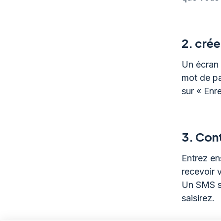
2.
crée
Un écran 
mot de pa
sur « Enr
3.
Con
Entrez en
recevoir 
Un SMS s
saisirez.