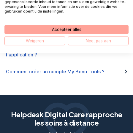
gepersonaliseerde inhoud te tonen en om u een geweldige website-
?
ervaring te bieden. Voor meer informatie over de cookies die we
gebruiken opent u de instellingen.
Comment puis-je me connecter à My Benu via le site
Accepteer alles
Internet ?
Weigeren
Nee, pas aan
Comment puis-je me connecter à My Benu via
l'application ?
Comment créer un compte My Benu Tools ?
Helpdesk Digital Care rapproche
les soins à distance