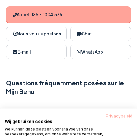
Appel 085 - 1304 575
Nous vous appelons
Chat
E-mail
WhatsApp
Questions fréquemment posées sur le
Mijn Benu
Comment créer un compte My Benu via le site
Privacybeleid
Internet ?
Wij gebruiken cookies
We kunnen deze plaatsen voor analyse van onze
bezoekersgegevens, om onze website te verbeteren,
Comment créer un compte My Benu via l'application