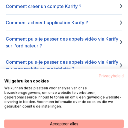
Comment créer un compte Karify ?
Comment activer l'application Karify ?
Comment puis-je passer des appels vidéo via Karify
sur l'ordinateur ?
Comment puis-je passer des appels vidéo via Karify
sur mon mobile ou ma tablette ?
Privacybeleid
Wij gebruiken cookies
Puis-je démarrer moi-même un appel vidéo Karify ?
We kunnen deze plaatsen voor analyse van onze
bezoekersgegevens, om onze website te verbeteren,
gepersonaliseerde inhoud te tonen en om u een geweldige website-
Mon application Karify ne produit aucune image/son
ervaring te bieden. Voor meer informatie over de cookies die we
gebruiken opent u de instellingen.
pendant les appels vidéo. Que dois-je faire?
Accepteer alles
Je ne reçois pas d'appel vidéo via Karify, que dois-