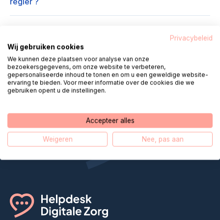
régler ?
Que signifient les images du lecteur vidéo KIJK
Privacybeleid
Sluiter ?
Wij gebruiken cookies
We kunnen deze plaatsen voor analyse van onze
bezoekersgegevens, om onze website te verbeteren,
gepersonaliseerde inhoud te tonen en om u een geweldige website-
ervaring te bieden. Voor meer informatie over de cookies die we
gebruiken opent u de instellingen.
Helpdesk Digital Care rapproche
Accepteer alles
les soins à distance
Weigeren
Nee, pas aan
Notre histoire