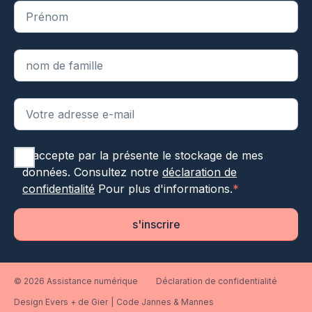
"
*
" indique les champs obligatoires
J'accepte par la présente le stockage de mes
données. Consultez notre
déclaration de
confidentialité
Pour plus d'informations.
*
s'inscrire
© 2026 Assistance numérique
Déclaration de confidentialité
Design Evers + de Gier
|
Code Jannes & Mannes