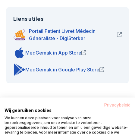
Liens utiles
Portail Patient Livret Médecin
(opens
Généraliste - DigiSterker
MedGemak in App Store
(opens in new window)
MedGemak in Google Play Store
(opens in new 
Contact
Privacybeleid
Wij gebruiken cookies
Bonjour, je m'appelle Fred. Mes collègues
We kunnen deze plaatsen voor analyse van onze
bezoekersgegevens, om onze website te verbeteren,
et moi sommes debout
tous les jours
gepersonaliseerde inhoud te tonen en om u een geweldige website-
ervaring te bieden. Voor meer informatie over de cookies die we
ouvrables de 08h00 à 18h00
prêt pour