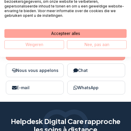
bezoekersgegevens, om onze website te verbeteren,
gepersonaliseerde inhoud te tonen en om u een geweldige website-
Bonjour, je m'appelle Fred. Mes collègues
ervaring te bieden. Voor meer informatie over de cookies die we
gebruiken opent u de instellingen.
et moi sommes debout
tous les jours
ouvrables de 08h00 à 18h00
prêt pour
toi.
Accepteer alles
Weigeren
Nee, pas aan
Appel 085 - 1304 575
Nous vous appelons
Chat
E-mail
WhatsApp
Helpdesk Digital Care rapproche
les soins à distance