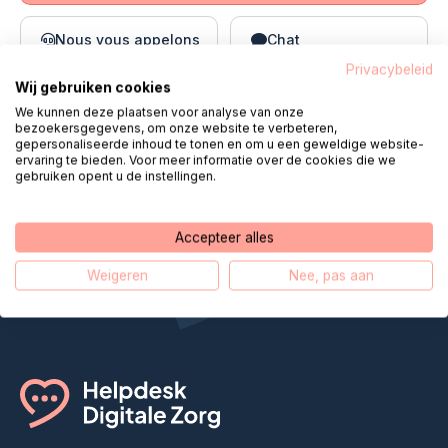
Nous vous appelons
Chat
Privacybeleid
Wij gebruiken cookies
E-mail
WhatsApp
We kunnen deze plaatsen voor analyse van onze
bezoekersgegevens, om onze website te verbeteren,
gepersonaliseerde inhoud te tonen en om u een geweldige website-
ervaring te bieden. Voor meer informatie over de cookies die we
gebruiken opent u de instellingen.
Helpdesk Digital Care rapproche
les soins à distance
Accepteer alles
Weigeren
Nee, pas aan
Notre histoire