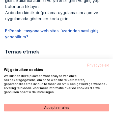
gidin, kullanıcı adınızı ve şifrenizi girin ve giriş yap
butonuna tıklayın.
Ardından kimlik doğrulama uygulamasını açın ve
uygulamada gösterilen kodu girin.
E-Rehabilitasyona web sitesi üzerinden nasıl giriş
yapabilirim?
Temas etmek
Merhaba benim adım Fred.
Privacybeleid
Wij gebruiken cookies
Meslektaşlarım ve ben ayaktayız
her iş
We kunnen deze plaatsen voor analyse van onze
günü 08:00 - 18:00 arası
Senin için hazır.
bezoekersgegevens, om onze website te verbeteren,
gepersonaliseerde inhoud te tonen en om u een geweldige website-
ervaring te bieden. Voor meer informatie over de cookies die we
gebruiken opent u de instellingen.
Arama 085 - 1304 575
Accepteer alles
seni ararız
Sohbet