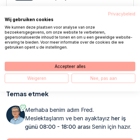
Privacybeleid
Wij gebruiken cookies
Konuyu görüntüle
We kunnen deze plaatsen voor analyse van onze
bezoekersgegevens, om onze website te verbeteren,
gepersonaliseerde inhoud te tonen en om u een geweldige website-
ervaring te bieden. Voor meer informatie over de cookies die we
10.
Verileri doldurun
gebruiken opent u de instellingen.
İstenilen bilgileri doldurun ve ileri'ye tıklayın.
Accepteer alles
Carenzorgt'ta bir hesap oluşturdunuz ve başlamaya
hazırsınız.
Weigeren
Nee, pas aan
Temas etmek
Merhaba benim adım Fred.
Meslektaşlarım ve ben ayaktayız
her iş
günü 08:00 - 18:00 arası
Senin için hazır.