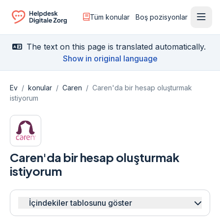
Tüm konular
Boş pozisyonlar
Menü
Ga naar de homepagina
The text on this page is translated automatically.
Show in original language
Ev
/
konular
/
Caren
/
Caren'da bir hesap oluşturmak
istiyorum
Caren'da bir hesap oluşturmak
istiyorum
İçindekiler tablosunu göster