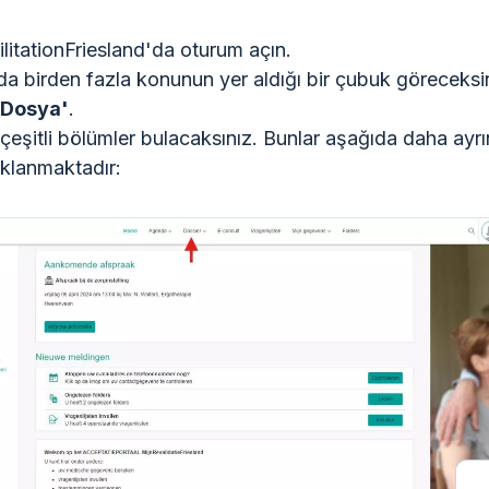
itationFriesland'da oturum açın.
da birden fazla konunun yer aldığı bir çubuk göreceksi
Dosya'
.
eşitli bölümler bulacaksınız. Bunlar aşağıda daha ayrın
ıklanmaktadır: