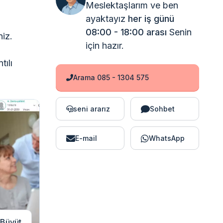
Meslektaşlarım ve ben
ayaktayız
her iş günü
08:00 - 18:00 arası
Senin
niz.
için hazır.
tılı
Arama 085 - 1304 575
seni ararız
Sohbet
E-mail
WhatsApp
Büyüt