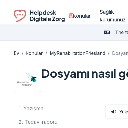
Sağlık
konular
kurumunuz
Ga naar de homepagina
The te
Ev
/
konular
/
MyRehabilitationFriesland
/
Dosyamı
Dosyamı nasıl g
1.
Yazışma
Yük
2.
Tedavi raporu