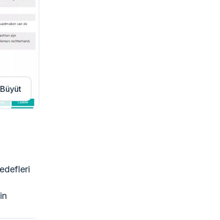
Büyüt
edefleri
in