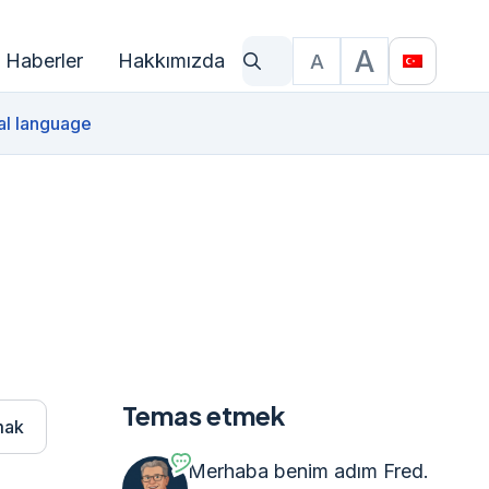
A
Haberler
Hakkımızda
A
Ne arıyorsun?
Yazı Boyutu
Translat
al language
Temas etmek
mak
Merhaba benim adım Fred.