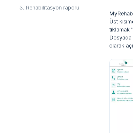
3.
Rehabilitasyon raporu
MyRehabil
Üst kısım
tıklamak
'
Dosyada ç
olarak aç