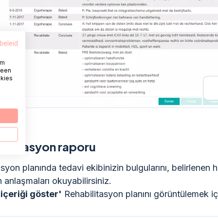
beleid
om
 een
okies
bilitasyon raporu
syon planında tedavi ekibinizin bulgularını, belirlenen h
 anlaşmaları okuyabilirsiniz.
'içeriği göster'
Rehabilitasyon planını görüntülemek iç