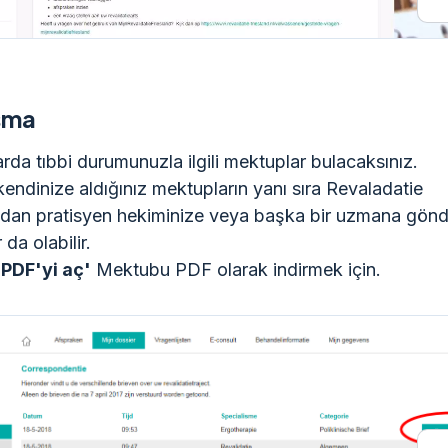
şma
rda tıbbi durumunuzla ilgili mektuplar bulacaksınız.
kendinize aldığınız mektupların yanı sıra Revaladatie
'dan pratisyen hekiminize veya başka bir uzmana gönd
da olabilir.
'PDF'yi aç'
Mektubu PDF olarak indirmek için.