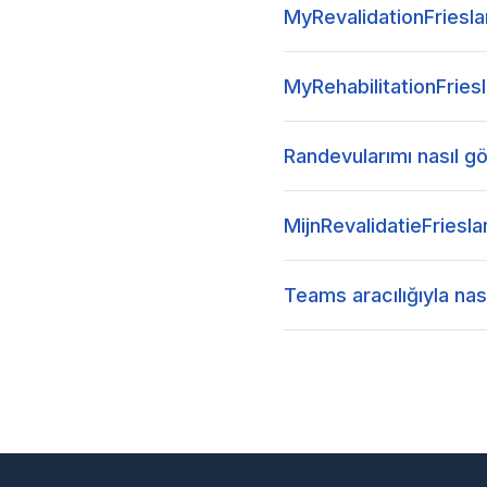
MyRevalidationFrieslan
MyRehabilitationFriesl
Randevularımı nasıl gö
MijnRevalidatieFriesla
Teams aracılığıyla na