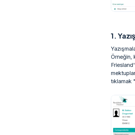
1.
Yazı
Yazışmala
Örneğin, 
Friesland
mektuplar 
tıklamak