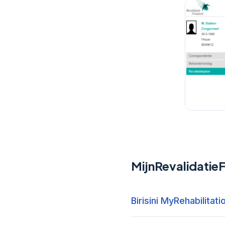
MijnRevalidatieF
Birisini MyRehabilitati