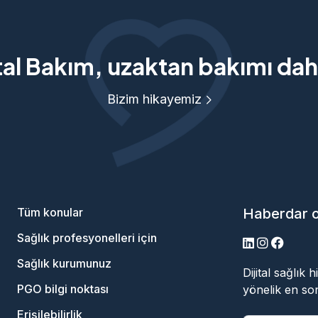
tal Bakım, uzaktan bakımı daha
Bizim hikayemiz
Tüm konular
Haberdar 
Sağlık profesyonelleri için
LinkedIn
Instagram
Facebo
Sağlık kurumunuz
Dijital sağlık
PGO bilgi noktası
yönelik en son
Erişilebilirlik