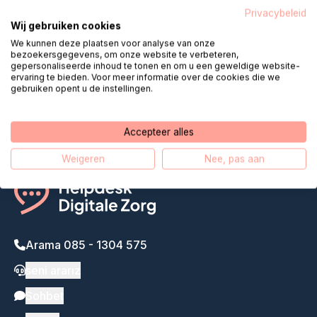
Privacybeleid
Wij gebruiken cookies
Yardım Masası Dijital Bakım,
We kunnen deze plaatsen voor analyse van onze
bezoekersgegevens, om onze website te verbeteren,
uzaktan bakımı daha da
gepersonaliseerde inhoud te tonen en om u een geweldige website-
ervaring te bieden. Voor meer informatie over de cookies die we
yakınlaştırıyor
gebruiken opent u de instellingen.
Bizim hikayemiz
Accepteer alles
Weigeren
Nee, pas aan
Arama 085 - 1304 575
seni ararız
Sohbet