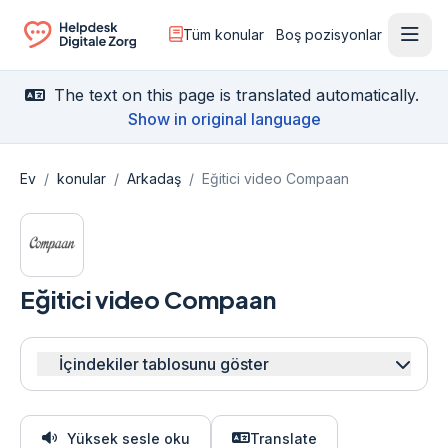
Tüm konular
Boş pozisyonlar
Menü
Ga naar de homepagina
The text on this page is translated automatically.
Show in original language
Ev
/
konular
/
Arkadaş
/
Eğitici video Compaan
Eğitici video Compaan
İçindekiler tablosunu göster
Yüksek sesle oku
Translate