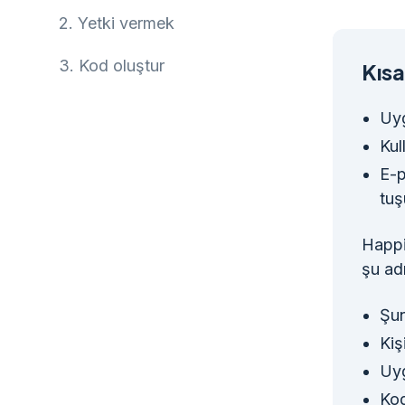
2.
Yetki vermek
3.
Kod oluştur
Kısa
Uyg
Kul
E-p
tuş
Happi
şu ad
Şun
Kiş
Uyg
Kod