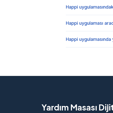
Happi uygulamasındaki 
Happi uygulaması aracıl
Happi uygulamasında y
Yardım Masası Diji