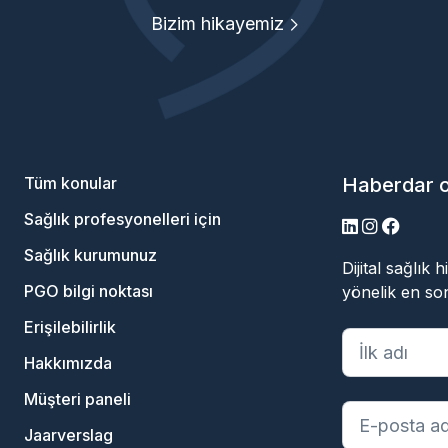
Bizim hikayemiz
Tüm konular
Haberdar 
Sağlık profesyonelleri için
LinkedIn
Instagram
Facebo
Sağlık kurumunuz
Dijital sağlık
PGO bilgi noktası
yönelik en son
Erişilebilirlik
"
*
" zorunlu al
Hakkımızda
Müşteri paneli
Jaarverslag