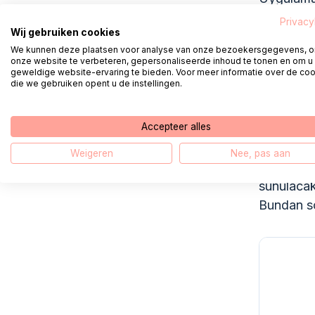
Şimdi bir
Privacy
Wij gebruiken cookies
kodu kull
We kunnen deze plaatsen voor analyse van onze bezoekersgegevens, 
Happi uyg
onze website te verbeteren, gepersonaliseerde inhoud te tonen en om u
geweldige website-ervaring te bieden. Voor meer informatie over de co
ilk kez a
die we gebruiken opent u de instellingen.
Cihazınız
Accepteer alles
mevcuttur
Bu adımla
Weigeren
Nee, pas aan
adımları 
sunulacak
Bundan so