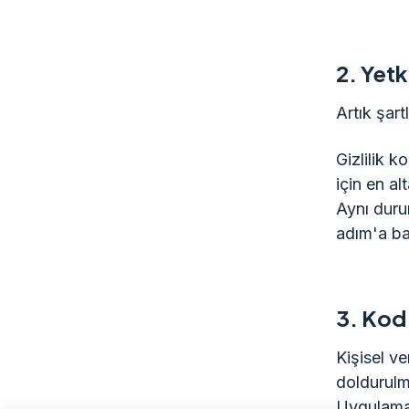
2.
Yetk
Artık şart
Gizlilik k
için en al
Aynı duru
adım'a ba
3.
Kod 
Kişisel ve
doldurulm
Uygulamayı