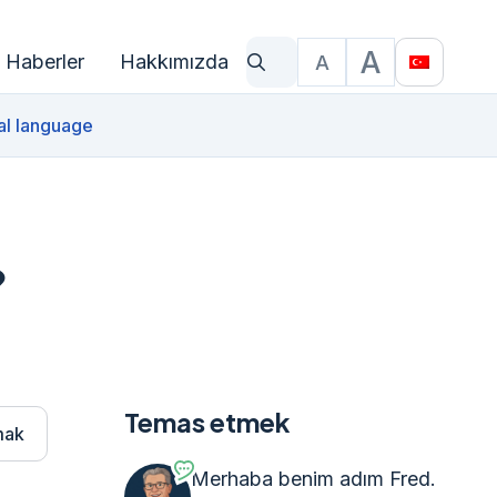
A
Haberler
Hakkımızda
A
Ne arıyorsun?
Yazı Boyutu
Translat
al language
?
Temas etmek
mak
Merhaba benim adım Fred.