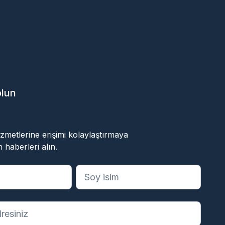
olun
ok
 hizmetlerine erişimi kolaylaştırmaya
 haberleri alın.
anları belirtir