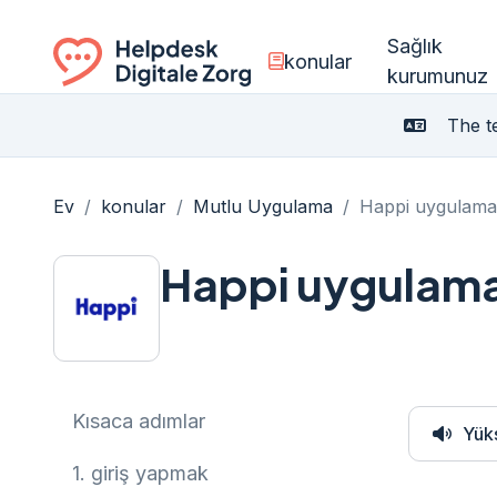
Sağlık
konular
kurumunuz
Ga naar de homepagina
The te
Ev
/
konular
/
Mutlu Uygulama
/
Happi uygulamas
Happi uygulamas
Kısaca adımlar
Yük
1.
giriş yapmak