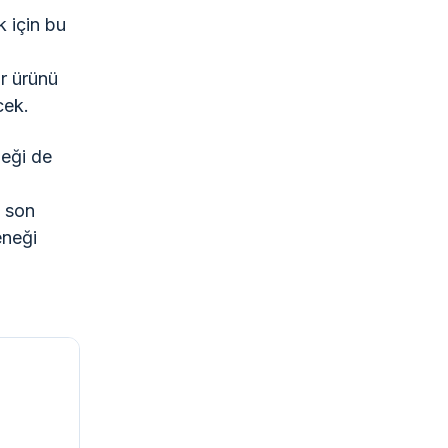
k için bu
ir ürünü
cek.
neği de
k son
eneği