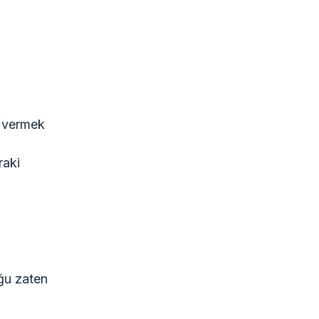
in vermek
raki
oğu zaten