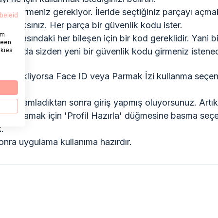
 kod girmeniz gerekiyor. İleride seçtiğiniz parçayı açma
beleid
anacaksınız. Her parça bir güvenlik kodu ister.
om
ulamasındaki her bileşen için bir kod gereklidir. Yani b
 een
okies
çtığınızda sizden yeni bir güvenlik kodu girmeniz istene
 destekliyorsa Face ID veya Parmak İzi kullanma seçe
.
rı tamamladıktan sonra giriş yapmış oluyorsunuz. Artı
tamamlamak için 'Profil Hazırla' düğmesine basma seç
.
nra uygulama kullanıma hazırdır.