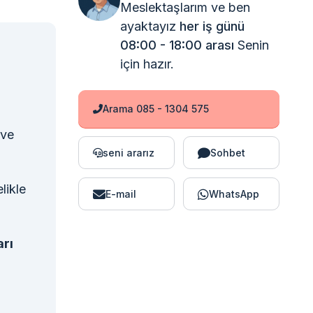
Meslektaşlarım ve ben
ayaktayız
her iş günü
08:00 - 18:00 arası
Senin
için hazır.
Arama 085 - 1304 575
 ve
seni ararız
Sohbet
likle
E-mail
WhatsApp
arı