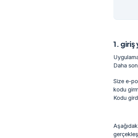
1.
giri
Uygulamay
Daha sonra
Size e-po
kodu girm
Kodu gird
Aşağıdaki
gerçekleşi