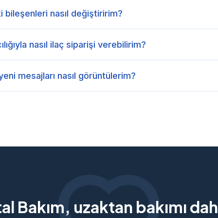
bileşenleri nasıl değiştiririm?
ığıyla nasıl ilaç siparişi verebilirim?
eni mesajları nasıl görüntülerim?
tal Bakım, uzaktan bakımı daha