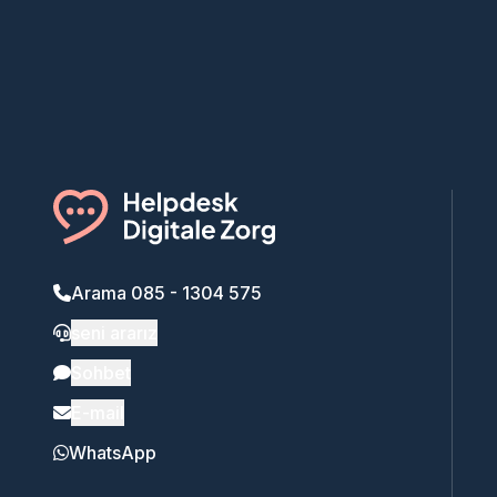
Arama 085 - 1304 575
seni ararız
Sohbet
E-mail
WhatsApp