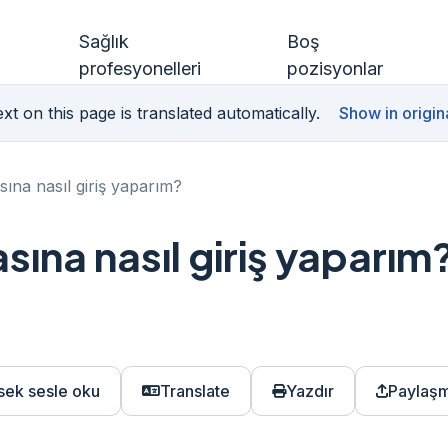
Sağlık
Boş
profesyonelleri
pozisyonlar
xt on this page is translated automatically.
Show in origin
ına nasıl giriş yaparım?
ına nasıl giriş yaparım
sek sesle oku
Translate
Yazdır
Paylaş