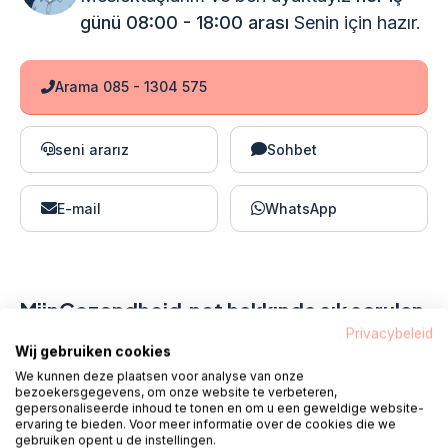
günü 08:00 - 18:00 arası
Senin için hazır.
Arama 085 - 1304 575
seni ararız
Sohbet
E-mail
WhatsApp
MijnGezondheid.net hakkında sık sorulan
sorular
Privacybeleid
Wij gebruiken cookies
We kunnen deze plaatsen voor analyse van onze
bezoekersgegevens, om onze website te verbeteren,
MijnGezondheid.net üzerinden nasıl tekrar ilaç
gepersonaliseerde inhoud te tonen en om u een geweldige website-
ervaring te bieden. Voor meer informatie over de cookies die we
siparişi verebilirim?
gebruiken opent u de instellingen.