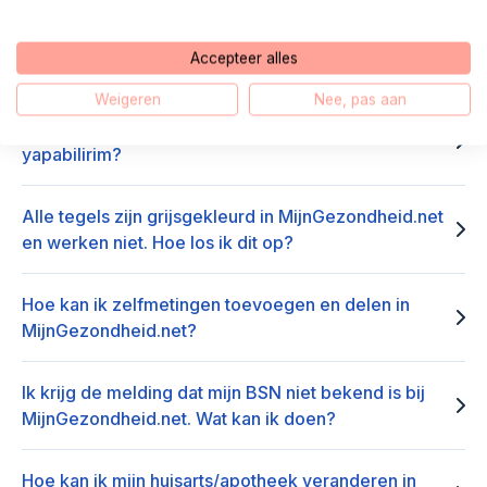
Hoe koppel ik de MedGemak-app met
Accepteer alles
MijnGezondheid.net?
Weigeren
Nee, pas aan
MijnGezondheid.net'e nasıl kayıt olabilirim/giriş
yapabilirim?
Alle tegels zijn grijsgekleurd in MijnGezondheid.net
en werken niet. Hoe los ik dit op?
Hoe kan ik zelfmetingen toevoegen en delen in
MijnGezondheid.net?
Ik krijg de melding dat mijn BSN niet bekend is bij
MijnGezondheid.net. Wat kan ik doen?
Hoe kan ik mijn huisarts/apotheek veranderen in