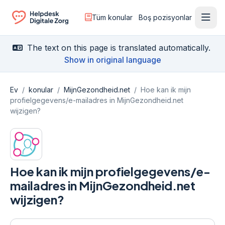
Tüm konular
Boş pozisyonlar
Menü
Ga naar de homepagina
The text on this page is translated automatically.
Show in original language
Ev
/
konular
/
MijnGezondheid.net
/
Hoe kan ik mijn
profielgegevens/e-mailadres in MijnGezondheid.net
wijzigen?
Hoe kan ik mijn profielgegevens/e-
mailadres in MijnGezondheid.net
wijzigen?