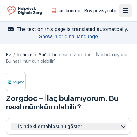
Tüm konular
Boş pozisyonlar
Menü
Ga naar de homepagina
The text on this page is translated automatically.
Show in original language
Ev
/
konular
/
Sağlık belgesi
/
Zorgdoc – İlaç bulamıyorum.
Bu nasıl mümkün olabilir?
Zorgdoc – İlaç bulamıyorum. Bu
nasıl mümkün olabilir?
İçindekiler tablosunu göster