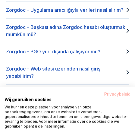
Zorgdoc – Uygulama aracılığıyla verileri nasıl alırım?
Zorgdoc – Başkası adına Zorgdoc hesabı oluşturmak
mümkün mü?
Zorgdoc – PGO yurt dışında çalışıyor mu?
Zorgdoc – Web sitesi üzerinden nasıl giriş
yapabilirim?
Zorgdoc – Uygulama aracılığıyla nasıl giriş
Privacybeleid
Wij gebruiken cookies
yapabilirim?
We kunnen deze plaatsen voor analyse van onze
bezoekersgegevens, om onze website te verbeteren,
gepersonaliseerde inhoud te tonen en om u een geweldige website-
Zorgdoc – Şifremi unuttum, şimdi ne olacak?
ervaring te bieden. Voor meer informatie over de cookies die we
gebruiken opent u de instellingen.
Zorgdoc – Hesabımı/verilerimi nasıl silerim?