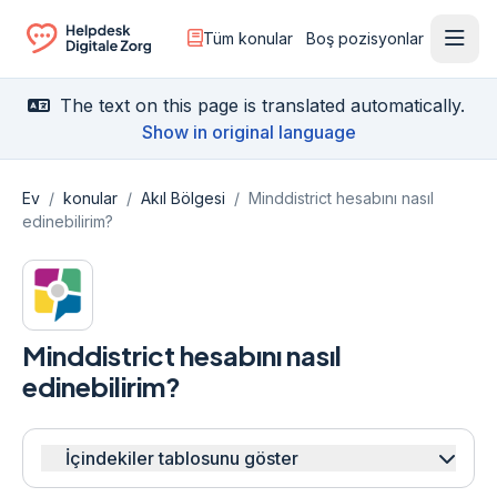
Tüm konular
Boş pozisyonlar
Menü
Ga naar de homepagina
The text on this page is translated automatically.
Show in original language
Ev
/
konular
/
Akıl Bölgesi
/
Minddistrict hesabını nasıl
edinebilirim?
Minddistrict hesabını nasıl
edinebilirim?
İçindekiler tablosunu göster