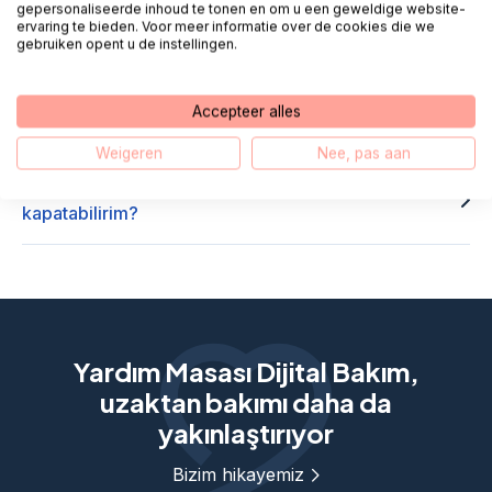
Farklı kuruluşlarda birden fazla Minddistrict hesabım
gepersonaliseerde inhoud te tonen en om u een geweldige website-
ervaring te bieden. Voor meer informatie over de cookies die we
var, bu nasıl çalışıyor?
gebruiken opent u de instellingen.
Minddistrict uygulaması aracılığıyla nasıl görüntülü
Accepteer alles
görüşme yapabilirim?
Weigeren
Nee, pas aan
Minddistrict bildirimlerini nasıl açabilirim veya
kapatabilirim?
Yardım Masası Dijital Bakım,
uzaktan bakımı daha da
yakınlaştırıyor
Bizim hikayemiz