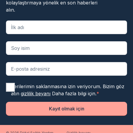
kolaylaştırmaya yönelik en son haberleri
alın.
"
*
" zorunlu alanları belirtir
Verilerimin saklanmasına izin veriyorum. Bizim göz
atın
gizlilik beyanı
Daha fazla bilgi için.
*
Kayıt olmak için
© 2026 Dijital Sağlık Yardım
Gizlilik beyanı