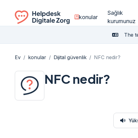
Sağlık
konular
kurumunuz
Ga naar de homepagina
The te
Ev
/
konular
/
Dijital güvenlik
/
NFC nedir?
NFC nedir?
Yük