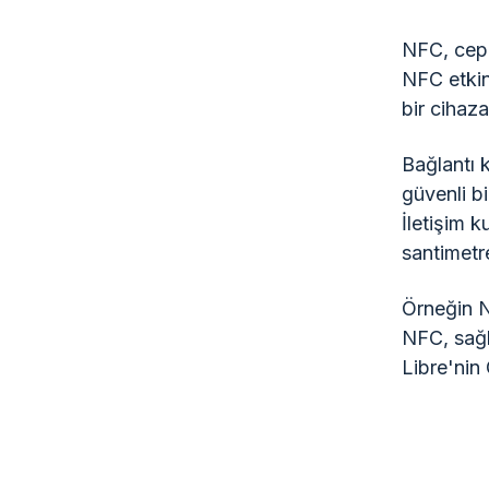
NFC, cep 
NFC etkin
bir cihaza 
Bağlantı 
güvenli bi
İletişim 
santimetr
Örneğin N
NFC, sağl
Libre'nin