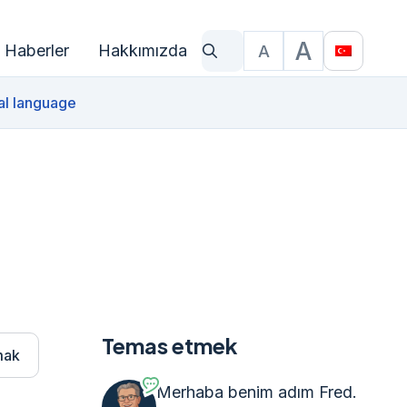
A
Haberler
Hakkımızda
A
Ne arıyorsun?
Yazı Boyutu
Translat
al language
Temas etmek
mak
Merhaba benim adım Fred.