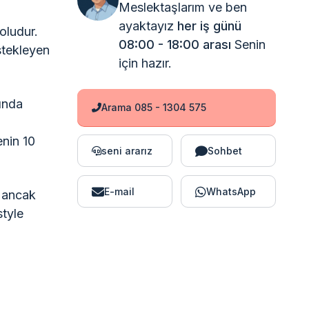
Meslektaşlarım ve ben
ayaktayız
her iş günü
oludur.
08:00 - 18:00 arası
Senin
stekleyen
için hazır.
sında
Arama 085 - 1304 575
enin 10
seni ararız
Sohbet
E-mail
WhatsApp
r ancak
style