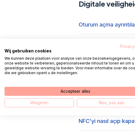
Digitale veilighe
Oturum açma ayrıntılar
İki faktörlü kimlik do
Privacy
Wij gebruiken cookies
We kunnen deze plaatsen voor analyse van onze bezoekersgegevens, 
Microsoft Authenticato
onze website te verbeteren, gepersonaliseerde inhoud te tonen en om u
geweldige website-ervaring te bieden. Voor meer informatie over de co
die we gebruiken opent u de instellingen.
Microsoft Authenticato
Accepteer alles
Google Authenticator 
Weigeren
Nee, pas aan
NFC'yi nasıl açıp kapa