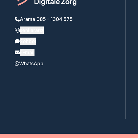
Arama 085 - 1304 575
seni ararız
Sohbet
E-mail
WhatsApp