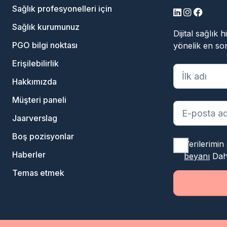
Sağlık profesyonelleri için
LinkedIn
Instagram
Facebo
Sağlık kurumunuz
Dijital sağlık
PGO bilgi noktası
yönelik en son
Erişilebilirlik
"
*
" zorunlu al
Hakkımızda
Müşteri paneli
Jaarverslag
Boş pozisyonlar
Verilerimin
Haberler
beyanı
Daha
Temas etmek