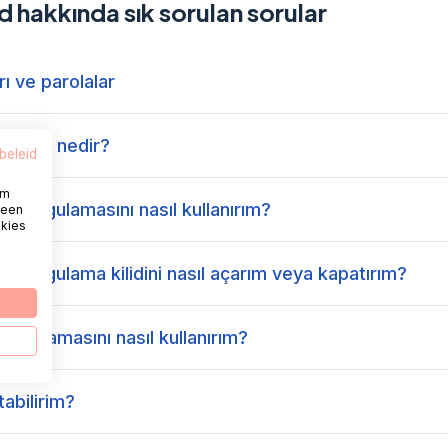
id hakkında sık sorulan sorular
ı ve parolalar
ğrulama nedir?
beleid
om
r uygulamasını nasıl kullanırım?
 een
okies
r uygulama kilidini nasıl açarım veya kapatırım?
uygulamasını nasıl kullanırım?
tabilirim?