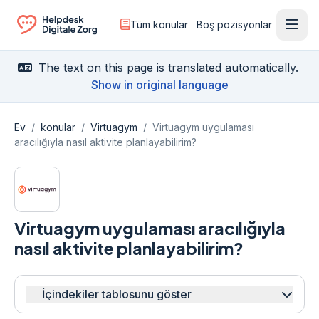
Tüm konular
Boş pozisyonlar
Menü
Ga naar de homepagina
The text on this page is translated automatically.
Show in original language
Ev
/
konular
/
Virtuagym
/
Virtuagym uygulaması
aracılığıyla nasıl aktivite planlayabilirim?
Virtuagym uygulaması aracılığıyla
nasıl aktivite planlayabilirim?
İçindekiler tablosunu göster