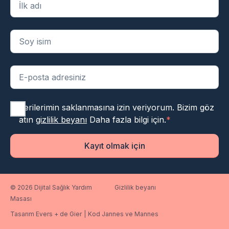
Verilerimin saklanmasına izin veriyorum. Bizim göz
atın
gizlilik beyanı
Daha fazla bilgi için.
*
Kayıt olmak için
© 2026 Dijital Sağlık Yardım
Gizlilik beyanı
Masası
Tasarım Evers + de Gier
|
Kod Jannes ve Mannes