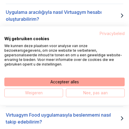
Uygulama aracılığıyla nasıl Virtuagym hesabı
oluşturabilirim?
Privacybeleid
Uygulamalardan biri aracılığıyla Virtuagym'e nasıl
Wij gebruiken cookies
giriş yapabilirim?
We kunnen deze plaatsen voor analyse van onze
bezoekersgegevens, om onze website te verbeteren,
gepersonaliseerde inhoud te tonen en om u een geweldige website-
Mücadeleleri nasıl kullanırım?
ervaring te bieden. Voor meer informatie over de cookies die we
gebruiken opent u de instellingen.
Eğitim Programını nasıl kullanırım?
Accepteer alles
Virtuagym web sitesi aracılığıyla nasıl aktivite
Weigeren
Nee, pas aan
planlayabilirim?
Virtuagym Food uygulamasıyla beslenmemi nasıl
takip edebilirim?