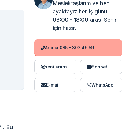
Meslektaşlarım ve ben
ayaktayız
her iş günü
08:00 - 18:00 arası
Senin
için hazır.
Arama 085 - 303 49 59
seni ararız
Sohbet
E-mail
WhatsApp
?'
. Bu