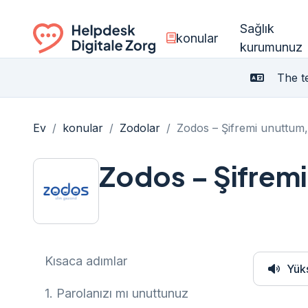
Sağlık
konular
kurumunuz
Ga naar de homepagina
The te
Ev
/
konular
/
Zodolar
/
Zodos – Şifremi unuttum,
Zodos – Şifremi
Kısaca adımlar
Yük
1.
Parolanızı mı unuttunuz