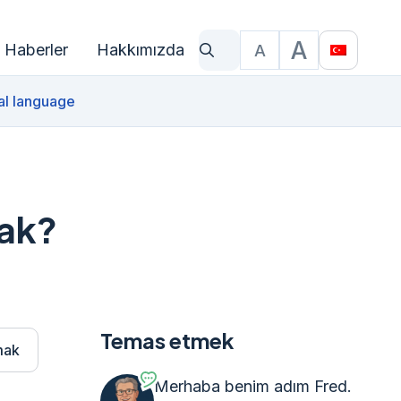
A
Haberler
Hakkımızda
A
Ne arıyorsun?
Yazı Boyutu
Translat
al language
cak?
Temas etmek
mak
Merhaba benim adım Fred.