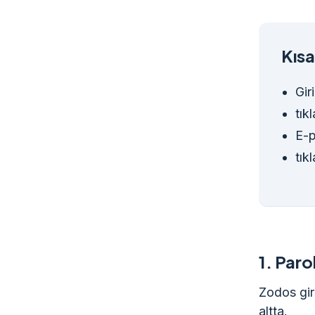
Kısa
Gir
tık
E-p
tık
1.
Parol
Zodos gir
altta.