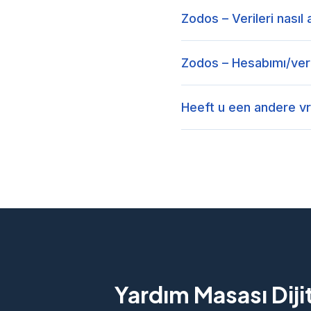
Zodos – Verileri nasıl 
Zodos – Hesabımı/veril
Heeft u een andere v
Yardım Masası Diji