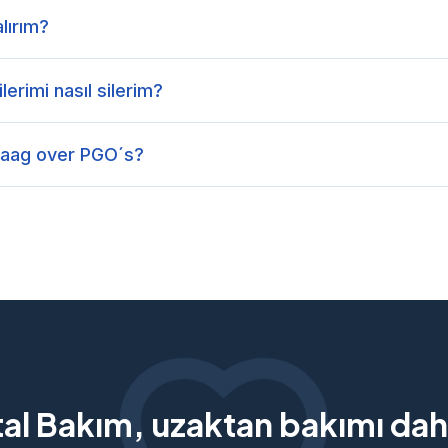
alırım?
erimi nasıl silerim?
raag over PGO´s?
tal Bakım, uzaktan bakımı daha