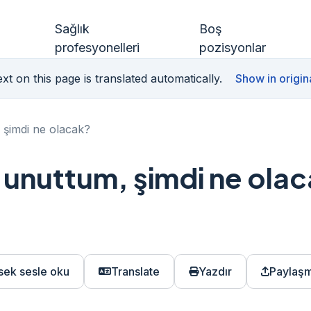
Sağlık
Boş
profesyonelleri
pozisyonlar
xt on this page is translated automatically.
Show in origin
 şimdi ne olacak?
 unuttum, şimdi ne ola
sek sesle oku
Translate
Yazdır
Paylaş