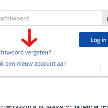
ldığınız e-posta şu kelimeyi içeriyor:
'Burada'
altı çizi