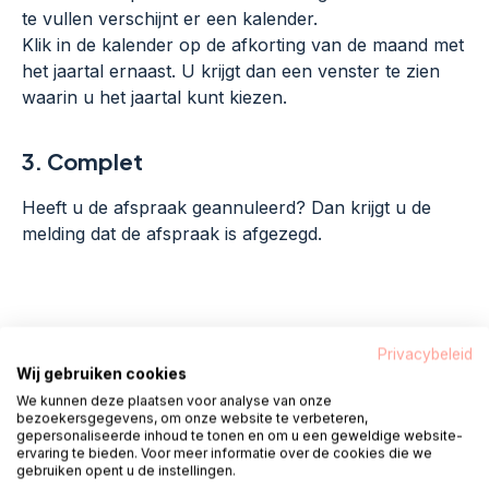
te vullen verschijnt er een kalender.
Klik in de kalender op de afkorting van de maand met
het jaartal ernaast. U krijgt dan een venster te zien
waarin u het jaartal kunt kiezen.
3.
Complet
Heeft u de afspraak geannuleerd? Dan krijgt u de
melding dat de afspraak is afgezegd.
Heeft u de afspraak verplaatst, dan krijgt u nu de
Privacybeleid
mogelijkheid om een andere datum of locatie te
Wij gebruiken cookies
kiezen
We kunnen deze plaatsen voor analyse van onze
Selecteer het moment wat u het beste uitkomt. Klik
bezoekersgegevens, om onze website te verbeteren,
gepersonaliseerde inhoud te tonen en om u een geweldige website-
op
‘Verzet afspraak’
en de afspraak is verzet.
ervaring te bieden. Voor meer informatie over de cookies die we
gebruiken opent u de instellingen.