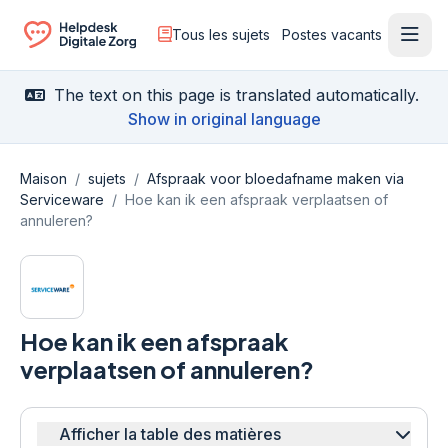
Tous les sujets
Postes vacants
Ouvr
Ga naar de homepagina
The text on this page is translated automatically.
Show in original language
Maison
/
sujets
/
Afspraak voor bloedafname maken via
Serviceware
/
Hoe kan ik een afspraak verplaatsen of
annuleren?
Hoe kan ik een afspraak
verplaatsen of annuleren?
Afficher la table des matières