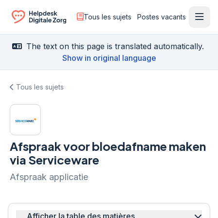
Tous les sujets
Postes vacants
Ouvr
Ga naar de homepagina
The text on this page is translated automatically.
Show in original language
Tous les sujets
Afspraak voor bloedafname maken
via Serviceware
Afspraak applicatie
Afficher la table des matières