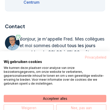
Centrum
Contact
Bonjour, je m'appelle Fred. Mes collègues
et moi sommes debout
tous les jours
ouvrables de 08h00 à 18h00
prêt pour
Privacybeleid
toi.
Wij gebruiken cookies
We kunnen deze plaatsen voor analyse van onze
bezoekersgegevens, om onze website te verbeteren,
Appel 085 - 1304 575
gepersonaliseerde inhoud te tonen en om u een geweldige website-
ervaring te bieden. Voor meer informatie over de cookies die we
gebruiken opent u de instellingen.
Nous vous appelons
Chat
Accepteer alles
E-mail
WhatsApp
Weigeren
Nee, pas aan