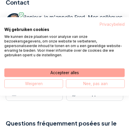
Contact
Bonjour, je m'appelle Fred. Mes collègues
et moi sommes debout
tous les jours
Privacybeleid
Wij gebruiken cookies
ouvrables de 08h00 à 18h00
prêt pour
We kunnen deze plaatsen voor analyse van onze
toi.
bezoekersgegevens, om onze website te verbeteren,
gepersonaliseerde inhoud te tonen en om u een geweldige website-
ervaring te bieden. Voor meer informatie over de cookies die we
gebruiken opent u de instellingen.
Appel 085 - 1304 575
Accepteer alles
Nous vous appelons
Chat
Weigeren
Nee, pas aan
E-mail
WhatsApp
Questions fréquemment posées sur le