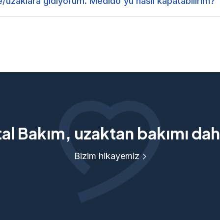
e/uzaklara gidiyorum. Medido'yu nasıl kapatabilirim?
tal Bakım, uzaktan bakımı daha
Bizim hikayemiz