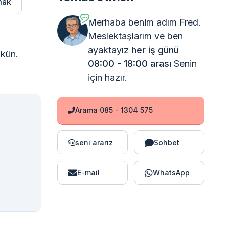
mak
Merhaba benim adım Fred.
Meslektaşlarım ve ben
ayaktayız
her iş günü
mkün.
08:00 - 18:00 arası
Senin
için hazır.
Arama 085 - 1304 575
seni ararız
Sohbet
E-mail
WhatsApp