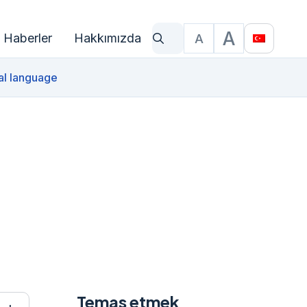
A
Haberler
Hakkımızda
A
Ne arıyorsun?
Yazı Boyutu
Translat
al language
Temas etmek