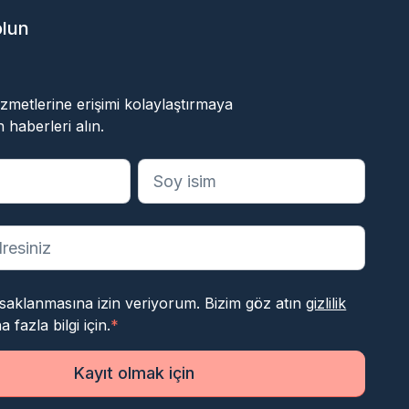
olun
ok
 hizmetlerine erişimi kolaylaştırmaya
 haberleri alın.
anları belirtir
 saklanmasına izin veriyorum. Bizim göz atın
gizlilik
 fazla bilgi için.
*
Kayıt olmak için