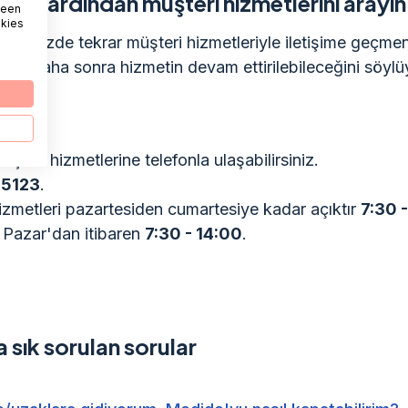
nizin ardından müşteri hizmetlerini arayın
 een
okies
ğünüzde tekrar müşteri hizmetleriyle iletişime geçmen
tir. Daha sonra hizmetin devam ettirilebileceğini söyl
teri hizmetlerine telefonla ulaşabilirsiniz.
 5123
.
izmetleri pazartesiden cumartesiye kadar açıktır
7:30 -
Pazar'dan itibaren
7:30 - 14:00
.
sık sorulan sorular