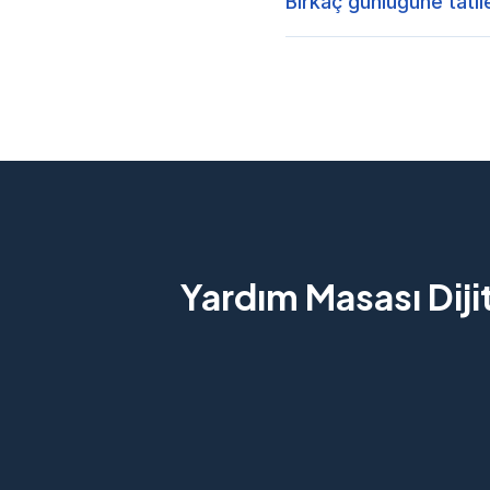
Birkaç günlüğüne tatil
Yardım Masası Diji