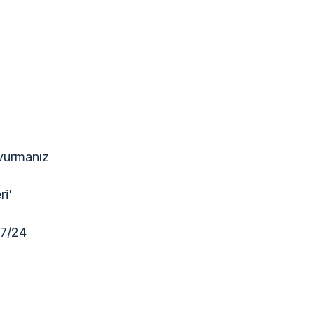
şvurmanız
ri'
 7/24