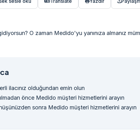
sek sesle oku
Translate
Yazdır
Paylaş
 gidiyorsun? O zaman Medido'yu yanınıza almanız mü
aca
erli ilacınız olduğundan emin olun
ılmadan önce Medido müşteri hizmetlerini arayın
üşünüzden sonra Medido müşteri hizmetlerini arayın