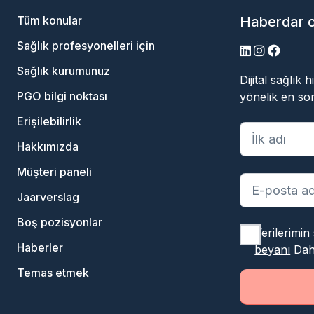
Tüm konular
Haberdar 
Sağlık profesyonelleri için
LinkedIn
Instagram
Facebo
Sağlık kurumunuz
Dijital sağlık
PGO bilgi noktası
yönelik en son
Erişilebilirlik
"
*
" zorunlu al
Hakkımızda
Müşteri paneli
Jaarverslag
Boş pozisyonlar
Verilerimin
Haberler
beyanı
Daha
Temas etmek