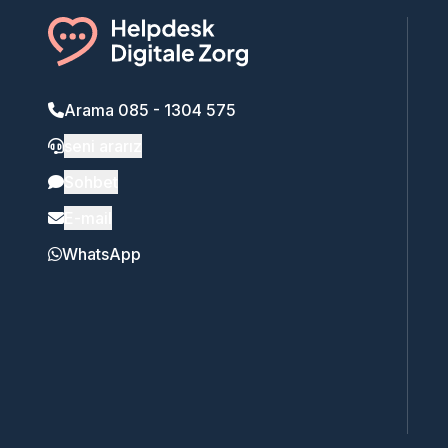
Arama 085 - 1304 575
seni ararız
Sohbet
E-mail
WhatsApp