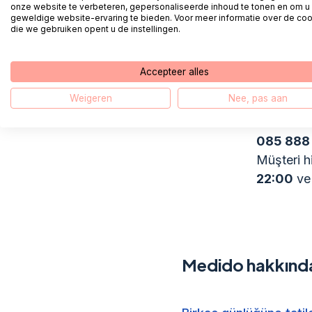
3.
İade
onze website te verbeteren, gepersonaliseerde inhoud te tonen en om u
geweldige website-ervaring te bieden. Voor meer informatie over de co
die we gebruiken opent u de instellingen.
Eve döndü
gerekecek
Accepteer alles
Weigeren
Nee, pas aan
Medido müş
085 888
Müşteri h
22:00
ve 
Medido hakkında 