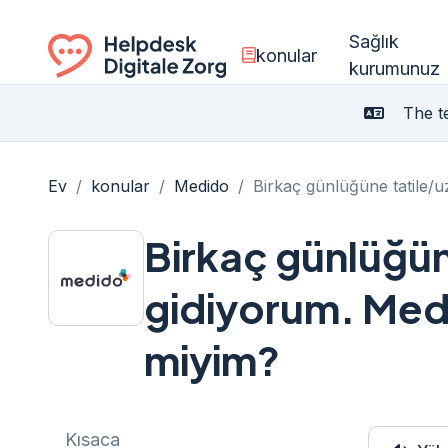
Sağlık
konular
kurumunuz
Ga naar de homepagina
The te
Ev
/
konular
/
Medido
/
Birkaç günlüğüne tatile/u
Birkaç günlüğün
gidiyorum. Medi
miyim?
Kısaca