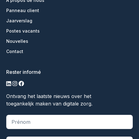
À propos de nous
Panneau client
Jaarverslag
Postes vacants
Nouvelles
Contact
Rester informé
LinkedIn
Instagram
Facebook
Ontvang het laatste nieuws over het
toegankelijk maken van digitale zorg.
"
*
" indique les champs obligatoires