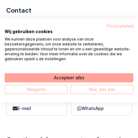
Contact
Bonjour, je m'appelle Fred. Mes collègues
Privacybeleid
Wij gebruiken cookies
et moi sommes debout
tous les jours
We kunnen deze plaatsen voor analyse van onze
ouvrables de 08h00 à 18h00
prêt pour
bezoekersgegevens, om onze website te verbeteren,
gepersonaliseerde inhoud te tonen en om u een geweldige website-
toi.
ervaring te bieden. Voor meer informatie over de cookies die we
gebruiken opent u de instellingen.
Appel 085 - 1304 575
Accepteer alles
Weigeren
Nee, pas aan
Nous vous appelons
Chat
E-mail
WhatsApp