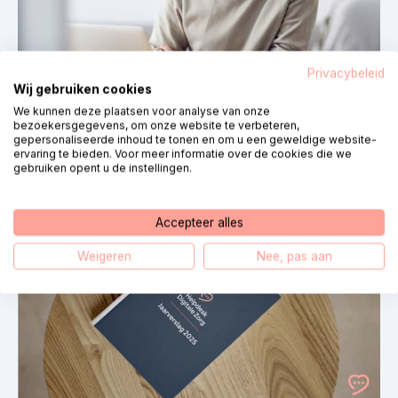
Privacybeleid
Wij gebruiken cookies
We kunnen deze plaatsen voor analyse van onze
bezoekersgegevens, om onze website te verbeteren,
gepersonaliseerde inhoud te tonen en om u een geweldige website-
Postes vacants
3 août 2026
ervaring te bieden. Voor meer informatie over de cookies die we
Vacature: Medior Salesforce Beheerder
gebruiken opent u de instellingen.
(32-36 uur)
Accepteer alles
Weigeren
Nee, pas aan