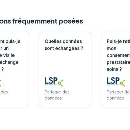
ons fréquemment posées
t puis-je
Quelles données
Puis-je ret
er un
sont échangées ?
mon
 via le
consentem
'échange
prestatair
 ?
soins ?
 des
Partager des
Partager de
données
données