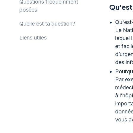
Questions fréquemment
Qu'est
posées
Qu'est
Quelle est ta question?
Le Nati
Liens utiles
lequel 
et faci
d’urgen
des inf
Pourquo
Par exe
médecin
à l’hôp
importa
données
vous av