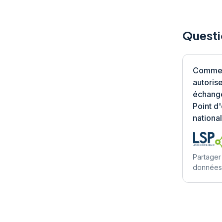
Questi
Commen
autoris
échange
Point d
national
Partager
données