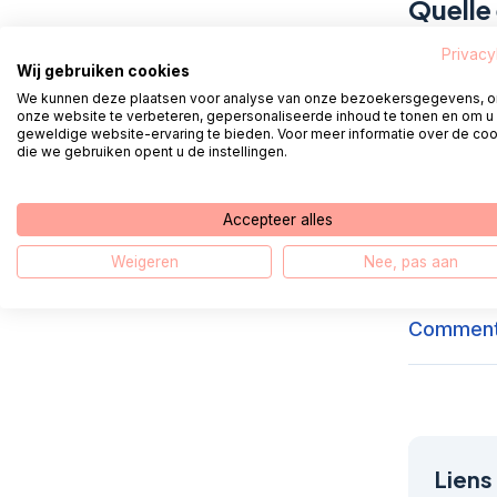
Quelle 
Privacy
Wij gebruiken cookies
Comment 
We kunnen deze plaatsen voor analyse van onze bezoekersgegevens, 
national 
onze website te verbeteren, gepersonaliseerde inhoud te tonen en om u
geweldige website-ervaring te bieden. Voor meer informatie over de co
die we gebruiken opent u de instellingen.
Quelles 
Accepteer alles
Puis-je r
Weigeren
Nee, pas aan
Comment 
Liens 