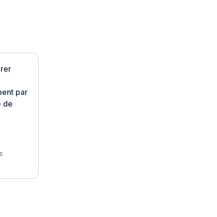
irer
ent par
e de
s