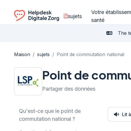
Votre établisse
sujets
santé
Ga naar de homepagina
The te
Maison
/
sujets
/
Point de commutation national
Point de commu
Partager des données
Qu'est-ce que le point de
Lit 
commutation national ?