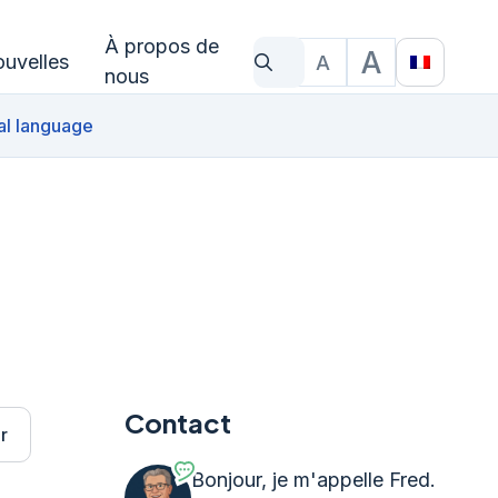
À propos de
A
uvelles
A
Qu'est-ce que tu cherches?
Taille du texte
Translat
nous
al language
Contact
r
Bonjour, je m'appelle Fred.