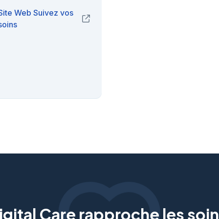
Site Web Suivez vos
(opens in new window)
soins
gital Care rapproche les soin