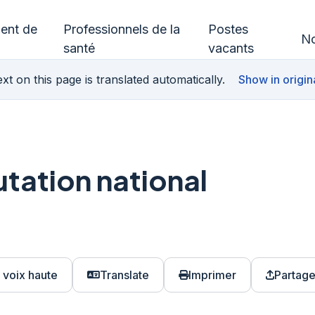
ment de
Professionnels de la
Postes
No
santé
vacants
xt on this page is translated automatically.
Show in origin
tation national
à voix haute
Translate
Imprimer
Partage