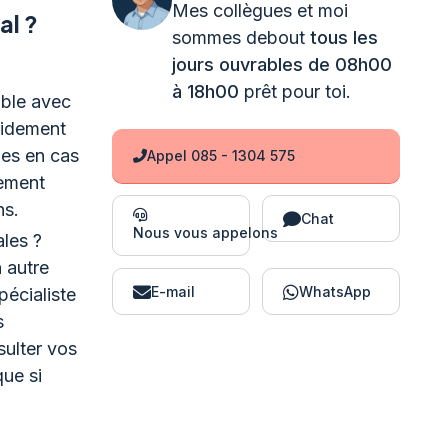
Mes collègues et moi
al ?
sommes debout
tous les
jours ouvrables de 08h00
à 18h00
prêt pour toi.
able avec
pidement
ies en cas
Appel 085 - 1304 575
dement
ns.
Chat
Nous vous appelons
ales ?
 autre
E-mail
WhatsApp
écialiste
s
sulter vos
que si