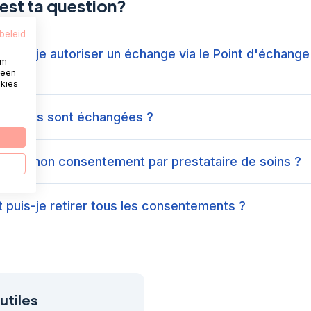
est ta question?
beleid
puis-je autoriser un échange via le Point d'échange
om
?
 een
okies
données sont échangées ?
etirer mon consentement par prestataire de soins ?
puis-je retirer tous les consentements ?
utiles