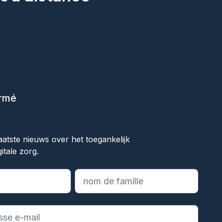
ormé
ok
aatste nieuws over het toegankelijk
itale zorg.
les champs obligatoires