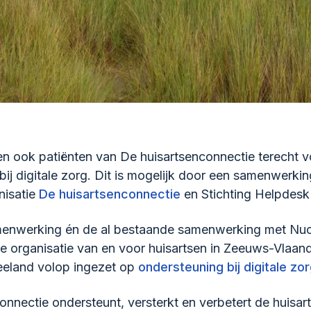
n ook patiënten van De huisartsenconnectie terecht v
bij digitale zorg. Dit is mogelijk door een samenwerki
nisatie
De huisartsenconnectie
en Stichting Helpdesk 
enwerking én de al bestaande samenwerking met Nuc
 organisatie van en voor huisartsen in Zeeuws-Vlaand
eeland volop ingezet op
ondersteuning bij digitale zo
onnectie ondersteunt, versterkt en verbetert de huisart