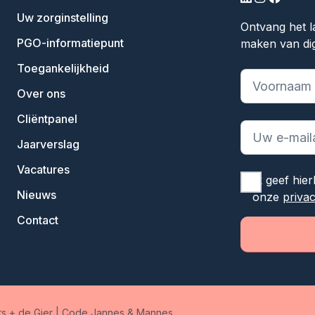
Uw zorginstelling
Ontvang het l
PGO-informatiepunt
maken van dig
Toegankelijkheid
"
*
" geeft ve
Over ons
Cliëntpanel
Jaarverslag
Vacatures
Ik geef hie
Nieuws
onze
priva
Contact
s + de Gier
|
Code Jannes & Mannes