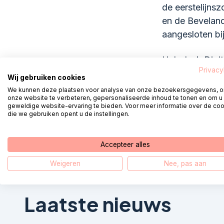
de eerstelijn
en de Beveland
aangesloten bi
Helpdesk Digita
Privacy
bijvoorbeeld
h
Wij gebruiken cookies
anderen.
We kunnen deze plaatsen voor analyse van onze bezoekersgegevens, 
onze website te verbeteren, gepersonaliseerde inhoud te tonen en om u
geweldige website-ervaring te bieden. Voor meer informatie over de co
die we gebruiken opent u de instellingen.
Accepteer alles
Weigeren
Nee, pas aan
Laatste nieuws