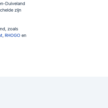
en-Duiveland
chelde zijn
and, zoals
ht
,
RHOGO
en