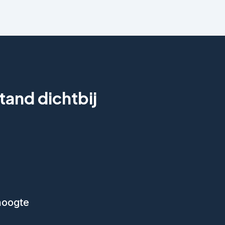
tand dichtbij
 hoogte
ok