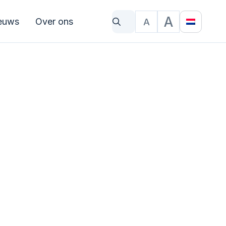
A
euws
Over ons
A
Waar bent u naar op zoek?
Tekstgrootte
Translat