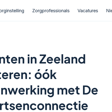
rginstelling
Zorgprofessionals
Vacatures
Ni
nten in Zeeland
teren: óók
nwerking met De
artsenconnectie