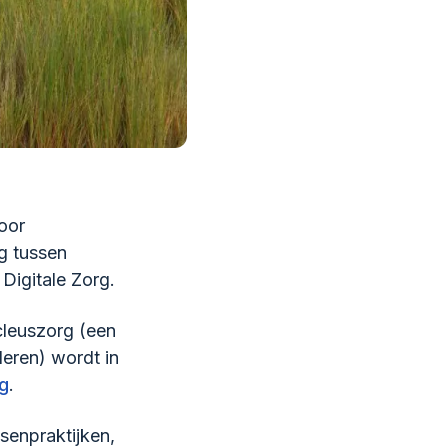
oor
ng tussen
Digitale Zorg.
leuszorg (een
eren) wordt in
rg
.
senpraktijken,