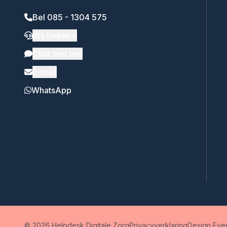
Bel 085 - 1304 575
Wij bellen u
Chat met ons
E-mail
WhatsApp
© 2026 Helpdesk Digitale Zorg
Privacyverklaring
Design Ever