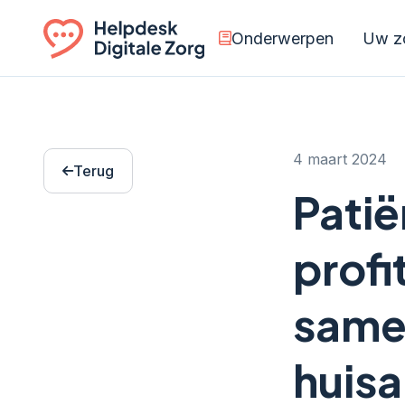
Onderwerpen
Uw zo
Ga naar de homepagina
4 maart 2024
Terug
Patië
profi
same
huis