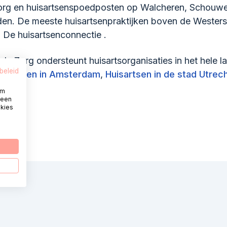
szorg en huisartsenspoedposten op Walcheren, Schouw
en. De meeste huisartsenpraktijken boven de Westers
j De huisartsenconnectie .
le Zorg ondersteunt huisartsorganisaties in het hele l
beleid
uisartsen in Amsterdam
,
Huisartsen in de stad Utrec
om
 een
okies