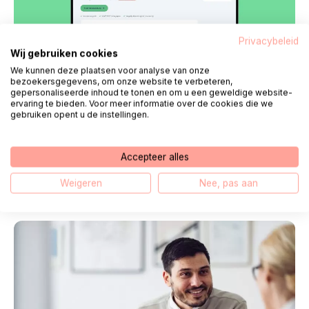
Privacybeleid
Wij gebruiken cookies
We kunnen deze plaatsen voor analyse van onze
bezoekersgegevens, om onze website te verbeteren,
gepersonaliseerde inhoud te tonen en om u een geweldige website-
ervaring te bieden. Voor meer informatie over de cookies die we
gebruiken opent u de instellingen.
Nieuws
5 augustus 2026
Vernieuwde PGO-keuzehulp helpt
Accepteer alles
mensen bij het vinden van een passende
Weigeren
Nee, pas aan
persoonlijke gezondheidsomgeving