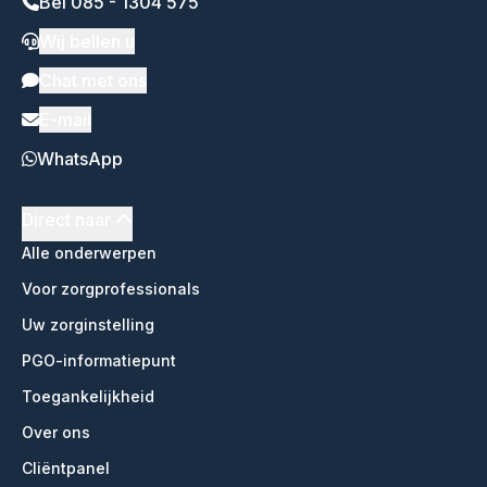
Bel 085 - 1304 575
Wij bellen u
Chat met ons
E-mail
WhatsApp
Direct naar
Alle onderwerpen
Voor zorgprofessionals
Uw zorginstelling
PGO-informatiepunt
Toegankelijkheid
Over ons
Cliëntpanel