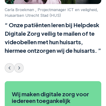
Carla Broekman , Projectmanager ICT en veiligheid,
Pa
Huisartsen Utrecht Stad (HUS)
Onze patiënten leren bij Helpdesk
l
Digitale Zorg veilig te mailen of te
v
videobellen met hun huisarts,
n
hiermee ontzorgen wij de huisarts.
h
Vorige slide
Volgende slide
Wij maken digitale zorg voor
iedereen toegankelijk