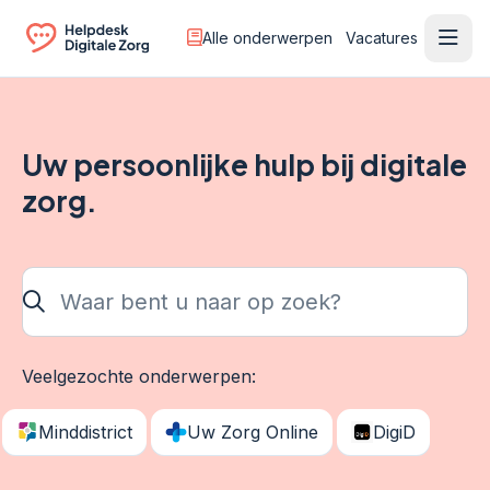
Alle onderwerpen
Vacatures
Ope
Ga naar de homepagina
Uw persoonlijke hulp bij digitale
zorg.
Waar bent u naar op zoek?
Veelgezochte onderwerpen:
Minddistrict
Uw Zorg Online
DigiD