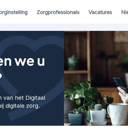
rginstelling
Zorgprofessionals
Vacatures
Ni
n we u
?
 van het Digitaal
 digitale zorg.