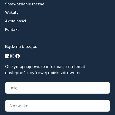
Sprawozdanie roczne
Wakaty
Aktualności
Kontakt
Bądź na bieżąco
LinkedIn
Instagram
Facebook
Otrzymuj najnowsze informacje na temat
dostępności cyfrowej opieki zdrowotnej.
„
*
” oznacza wymagane pola