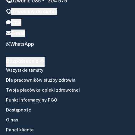
Dzwonić 085 - 1304 575
Dzwonimy do ciebie
Czat
E-mail
WhatsApp
Bezpośrednio
Wszystkie tematy
Dla pracowników służby zdrowia
Twoja placówka opieki zdrowotnej
Punkt informacyjny PGO
Dostępność
O nas
Panel klienta