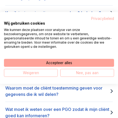
Kan ik inzien wie mijn gegevens heeft bekeken?
Privacybeleid
Wij gebruiken cookies
Wat levert digitale gegevensuitwisseling op?
We kunnen deze plaatsen voor analyse van onze
bezoekersgegevens, om onze website te verbeteren,
gepersonaliseerde inhoud te tonen en om u een geweldige website-
ervaring te bieden. Voor meer informatie over de cookies die we
Wat zijn eindgebruikersgroepen?
gebruiken opent u de instellingen.
Wat levert digitale gegevensuitwisseling op?
Accepteer alles
Wat is een viewer?
Weigeren
Nee, pas aan
Waarom moet de cliënt toestemming geven voor
gegevens die ik wil delen?
Wat moet ik weten over een PGO zodat ik mijn cliënt
goed kan informeren?