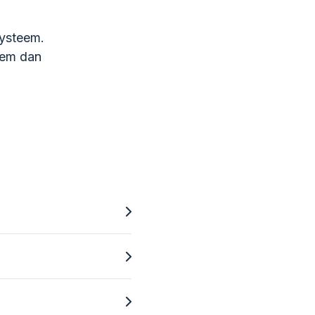
systeem.
eem dan