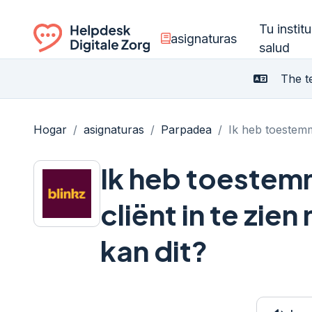
Tu instit
asignaturas
salud
Ga naar de homepagina
The te
Hogar
/
asignaturas
/
Parpadea
/
Ik heb toestemmi
Ik heb toestem
cliënt in te zien
kan dit?