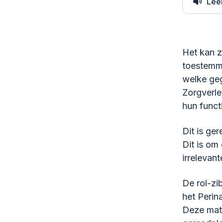
Leer
Het kan zi
toestemmi
welke geg
Zorgverle
hun funct
Dit is ge
Dit is om
irrelevan
De rol-zi
het Peri
Deze matr