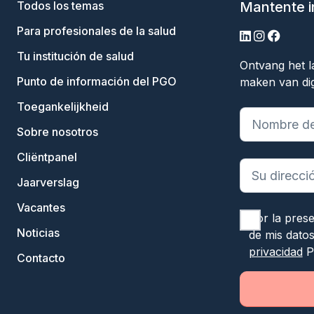
Todos los temas
Mantente 
Para profesionales de la salud
linkedin
instagram
facebo
Tu institución de salud
Ontvang het l
Punto de información del PGO
maken van dig
Toegankelijkheid
"
*
" indica c
Sobre nosotros
Cliëntpanel
Jaarverslag
Vacantes
Por la pres
Noticias
de mis dato
privacidad
P
Contacto