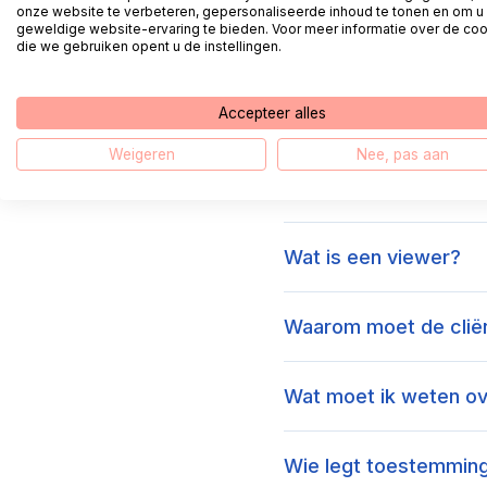
onze website te verbeteren, gepersonaliseerde inhoud te tonen en om u
geweldige website-ervaring te bieden. Voor meer informatie over de co
Wat levert digitale g
die we gebruiken opent u de instellingen.
Accepteer alles
Wat zijn eindgebruik
Weigeren
Nee, pas aan
Wat levert digitale g
Wat is een viewer?
Waarom moet de cliën
Wat moet ik weten ov
Wie legt toestemming