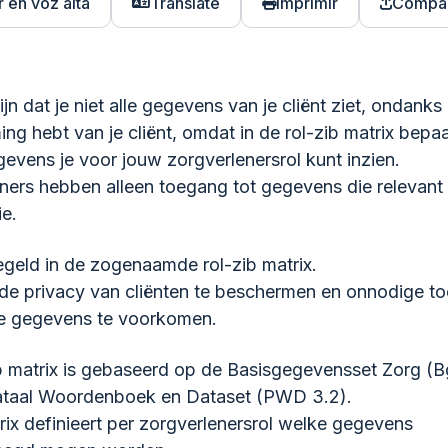
 en voz alta
Translate
Imprimir
Compar
jn dat je niet alle gegevens van je cliënt ziet, ondanks 
ng hebt van je cliënt, omdat in de rol-zib matrix bepaa
evens je voor jouw zorgverlenersrol kunt inzien.
ners hebben alleen toegang tot gegevens die relevant 
ie.
regeld in de zogenaamde rol-zib matrix.
 de privacy van cliënten te beschermen en onnodige t
te gegevens te voorkomen.
b matrix is gebaseerd op de Basisgegevensset Zorg (B
nataal Woordenboek en Dataset (PWD 3.2).
ix definieert per zorgverlenersrol welke gegevens