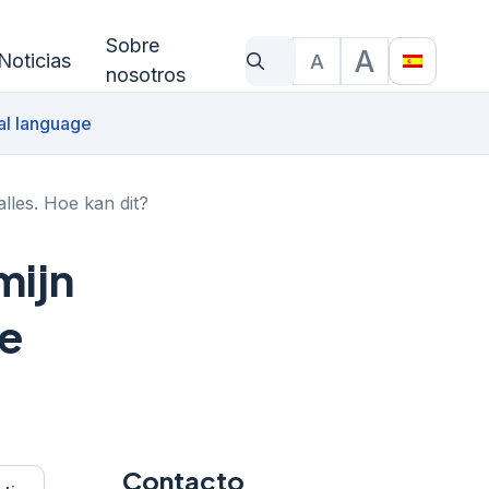
Sobre
A
Noticias
A
¿Qué estás buscando?
Tamano del texto
Translat
nosotros
al language
alles. Hoe kan dit?
mijn
oe
Contacto