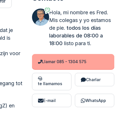
tir
Hola, mi nombre es Fred.
Mis colegas y yo estamos
de pie.
todos los días
dat je
laborables de 08:00 a
ld is
18:00
listo para ti.
zijn voor
Llamar 085 - 1304 575
Charlar
oegang tot
te llamamos
E-mail
WhatsApp
gZ) en