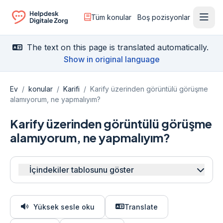
Tüm konular
Boş pozisyonlar
Menü
Ga naar de homepagina
The text on this page is translated automatically.
Show in original language
Ev
/
konular
/
Karifi
/
Karify üzerinden görüntülü görüşme
alamıyorum, ne yapmalıyım?
Karify üzerinden görüntülü görüşme
alamıyorum, ne yapmalıyım?
İçindekiler tablosunu göster
Yüksek sesle oku
Translate