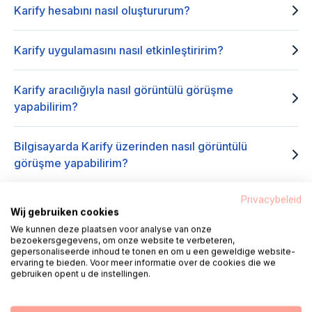
Karify hesabını nasıl oluştururum?
Karify uygulamasını nasıl etkinleştiririm?
Karify aracılığıyla nasıl görüntülü görüşme
yapabilirim?
Bilgisayarda Karify üzerinden nasıl görüntülü
görüşme yapabilirim?
Privacybeleid
Cep telefonumda veya tabletimde Karify aracılığıyla
Wij gebruiken cookies
nasıl görüntülü görüşme yapabilirim?
We kunnen deze plaatsen voor analyse van onze
bezoekersgegevens, om onze website te verbeteren,
gepersonaliseerde inhoud te tonen en om u een geweldige website-
Karify video görüşmesini kendim başlatabilir miyim?
ervaring te bieden. Voor meer informatie over de cookies die we
gebruiken opent u de instellingen.
Karify uygulamam görüntülü arama sırasında