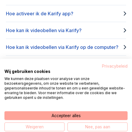
Hoe activeer ik de Karify app?
Hoe kan ik videobellen via Karify?
Hoe kan ik videobellen via Karify op de computer?
Hoe kan ik videobellen via Karify op mijn mobiel of
Privacybeleid
tablet?
Wij gebruiken cookies
We kunnen deze plaatsen voor analyse van onze
bezoekersgegevens, om onze website te verbeteren,
Kan ik zelf een Karify videogesprek starten?
gepersonaliseerde inhoud te tonen en om u een geweldige website-
ervaring te bieden. Voor meer informatie over de cookies die we
gebruiken opent u de instellingen.
Mijn Karify app geeft geen beeld/geluid tijdens het
videobellen. Wat moet ik doen?
Accepteer alles
Weigeren
Nee, pas aan