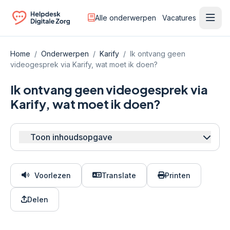
Alle onderwerpen
Vacatures
Ope
Ga naar de homepagina
Home
/
Onderwerpen
/
Karify
/
Ik ontvang geen
videogesprek via Karify, wat moet ik doen?
Ik ontvang geen videogesprek via
Karify, wat moet ik doen?
Toon inhoudsopgave
Voorlezen
Translate
Printen
Delen