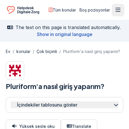
Tüm konular
Boş pozisyonlar
Menü
Ga naar de homepagina
The text on this page is translated automatically.
Show in original language
Ev
/
konular
/
Çok biçimli
/
Pluriform'a nasıl giriş yaparım?
Pluriform'a nasıl giriş yaparım?
İçindekiler tablosunu göster
Yüksek sesle oku
Translate