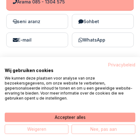
Arama 085 - 1304 575
seni ararız
Sohbet
E-mail
WhatsApp
Privacybeleid
Pluriform hakkında sık sorulan sorular
Wij gebruiken cookies
We kunnen deze plaatsen voor analyse van onze
bezoekersgegevens, om onze website te verbeteren,
gepersonaliseerde inhoud te tonen en om u een geweldige website-
Pluriform'da ne yapabilirim?
ervaring te bieden. Voor meer informatie over de cookies die we
gebruiken opent u de instellingen.
Accepteer alles
Weigeren
Nee, pas aan
Yardım Masası Dijital Bakım,