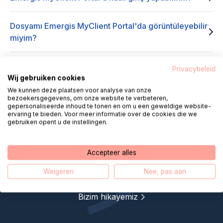
Dosyamı Emergis MyClient Portal'da görüntüleyebilir
miyim?
Dosyamdaki veya kişisel bilgilerimdeki bir hatayı
Privacybeleid
nasıl düzeltebilirim?
Wij gebruiken cookies
We kunnen deze plaatsen voor analyse van onze
bezoekersgegevens, om onze website te verbeteren,
gepersonaliseerde inhoud te tonen en om u een geweldige website-
ervaring te bieden. Voor meer informatie over de cookies die we
gebruiken opent u de instellingen.
Yardım Masası Dijital Bakım,
Accepteer alles
uzaktan bakımı daha da
Weigeren
Nee, pas aan
yakınlaştırıyor
Bizim hikayemiz