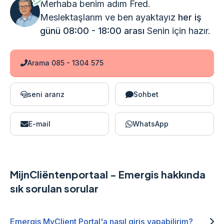
Merhaba benim adım Fred.
Meslektaşlarım ve ben ayaktayız
her iş
günü 08:00 - 18:00 arası
Senin için hazır.
Arama 085 - 1304 575
seni ararız
Sohbet
E-mail
WhatsApp
MijnCliëntenportaal - Emergis hakkında
sık sorulan sorular
Emergis MyClient Portal'a nasıl giriş yapabilirim?