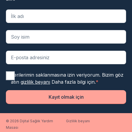
"
*
" zorunlu alanları belirtir
Verilerimin saklanmasına izin veriyorum. Bizim göz
atın
gizlilik beyanı
Daha fazla bilgi için.
*
Kayıt olmak için
© 2026 Dijital Sağlık Yardım
Gizlilik beyanı
Masası