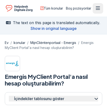
Tüm konular
Boş pozisyonlar
Menü
Ga naar de homepagina
The text on this page is translated automatically.
Show in original language
Ev
/
konular
/
MijnCliëntenportaal - Emergis
/
Emergis
MyClient Portal'a nasıl hesap oluşturabilirim?
Emergis MyClient Portal'a nasıl
hesap oluşturabilirim?
İçindekiler tablosunu göster