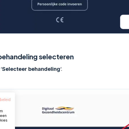
ehandeling selecteren
‘
Selecteer behandeling
‘.
beleid
om
 een
okies