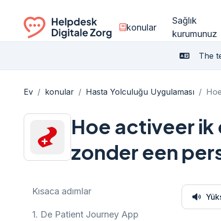
Sağlık
konular
kurumunuz
Ga naar de homepagina
The te
Ev
/
konular
/
Hasta Yolculuğu Uygulaması
/
Hoe
Hoe activeer ik
zonder een per
Kısaca adımlar
Yük
1.
De Patient Journey App