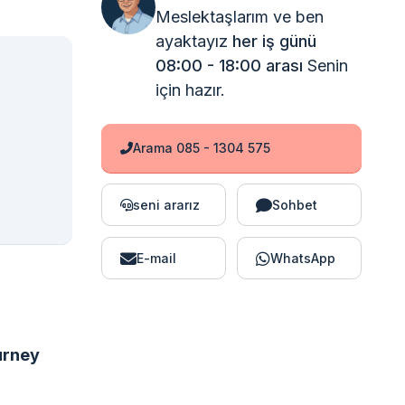
Meslektaşlarım ve ben
ayaktayız
her iş günü
08:00 - 18:00 arası
Senin
için hazır.
Arama 085 - 1304 575
seni ararız
Sohbet
E-mail
WhatsApp
urney