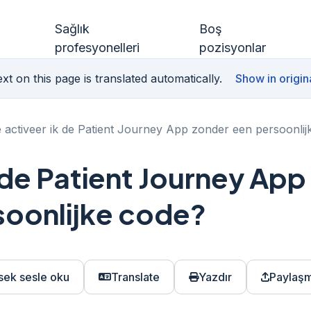
Sağlık
Boş
profesyonelleri
pozisyonlar
xt on this page is translated automatically.
Show in origin
 activeer ik de Patient Journey App zonder een persoonlij
 de Patient Journey App
soonlijke code?
sek sesle oku
Translate
Yazdır
Paylaş