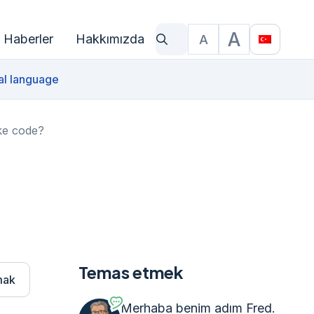
A
Haberler
Hakkımızda
A
Ne arıyorsun?
Yazı Boyutu
Translat
al language
ke code?
Temas etmek
mak
Merhaba benim adım Fred.