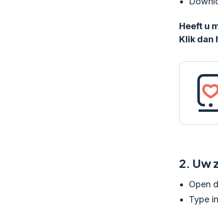
Downlo
Heeft u 
Klik dan 
2.
Uw z
Open d
Type in