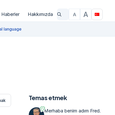
A
Haberler
Hakkımızda
A
Ne arıyorsun?
Yazı Boyutu
Translat
al language
Temas etmek
mak
Merhaba benim adım Fred.