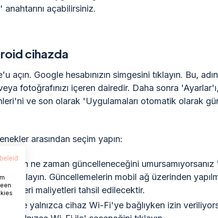
' anahtarını açabilirsiniz.
droid cihazda
'u açın. Google hesabınızın simgesini tıklayın. Bu, adın
 veya fotoğrafınızı içeren dairedir. Daha sonra 'Ayarlar'
hleri'ni ve son olarak 'Uygulamaları otomatik olarak gün
çenekler arasından seçim yapın:
beleid
maların ne zaman güncelleneceğini umursamıyorsanız 
a'yı tıklayın. Güncellemelerin mobil ağ üzerinden yapıl
om
 een
da veri maliyetleri tahsil edilecektir.
okies
emeye yalnızca cihaz Wi-Fi'ye bağlıyken izin veriliyor