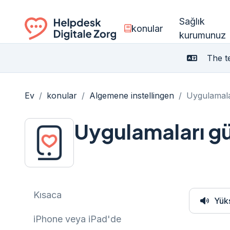
Sağlık
konular
kurumunuz
Ga naar de homepagina
The te
Ev
/
konular
/
Algemene instellingen
/
Uygulamala
Uygulamaları g
Kısaca
Yük
iPhone veya iPad'de