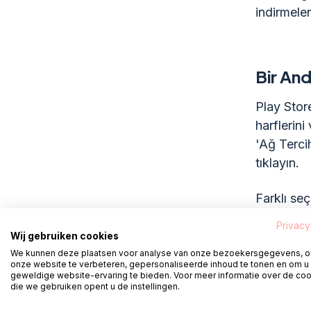
indirmeler
Bir An
Play Store
harflerini
'Ağ Terci
tıklayın.
Farklı se
Privacy
Uygula
Wij gebruiken cookies
bir ağd
We kunnen deze plaatsen voor analyse van onze bezoekersgegevens, 
onze website te verbeteren, gepersonaliseerde inhoud te tonen en om u
durumun
geweldige website-ervaring te bieden. Voor meer informatie over de co
die we gebruiken opent u de instellingen.
Güncell