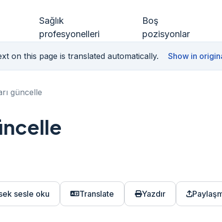
Sağlık
Boş
profesyonelleri
pozisyonlar
xt on this page is translated automatically.
Show in origin
rı güncelle
üncelle
sek sesle oku
Translate
Yazdır
Paylaş