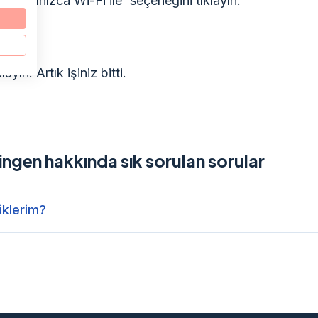
en) 'Yalnızca Wi-Fi ile' seçeneğini tıklayın.
klayın. Artık işiniz bitti.
ingen hakkında sık sorulan sorular
üklerim?