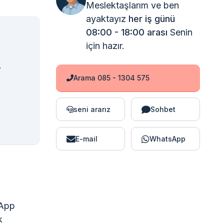
Meslektaşlarım ve ben
ayaktayız
her iş günü
08:00 - 18:00 arası
Senin
için hazır.
.
Arama 085 - 1304 575
seni ararız
Sohbet
E-mail
WhatsApp
 App
k