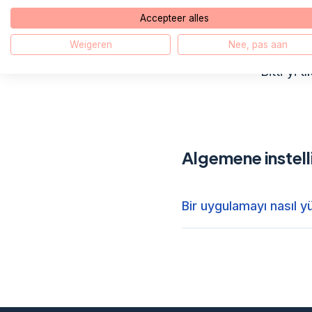
(öneril
Accepteer alles
Weigeren
Nee, pas aan
'Bitti'yi tı
Algemene instell
Bir uygulamayı nasıl y