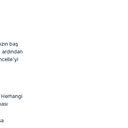
ızın baş
ı, ardından
celle'yi
'Herhangi
ması
sa