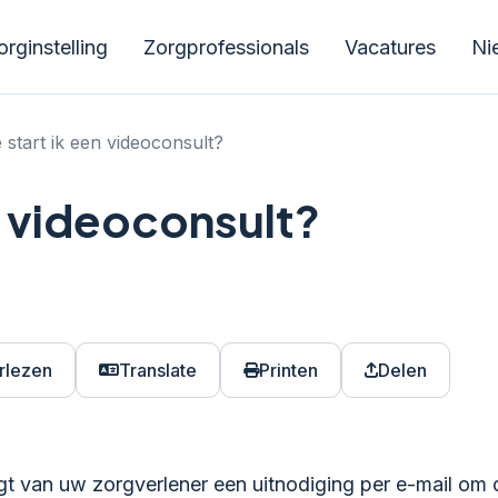
rginstelling
Zorgprofessionals
Vacatures
Ni
 start ik een videoconsult?
n videoconsult?
rlezen
Translate
Printen
Delen
t van uw zorgverlener een uitnodiging per e-mail om d