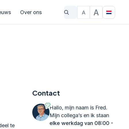
A
euws
Over ons
A
Waar bent u naar op zoek?
Tekstgrootte
Translat
Contact
Hallo, mijn naam is Fred.
Mijn collega’s en ik staan
elke werkdag van 08:00 -
eel te