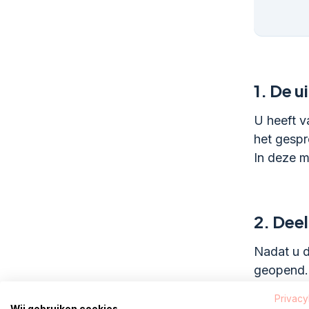
1.
De u
U heeft v
het gespr
In deze ma
2.
Deel
Nadat u d
geopend.
Vervolgen
Privacy
mail in.
Wij gebruiken cookies