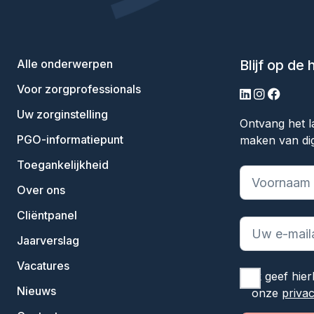
Alle onderwerpen
Blijf op de
Voor zorgprofessionals
linkedin
instagram
facebo
Uw zorginstelling
Ontvang het l
PGO-informatiepunt
maken van dig
Toegankelijkheid
"
*
" geeft ve
Over ons
Cliëntpanel
Jaarverslag
Vacatures
Ik geef hie
Nieuws
onze
priva