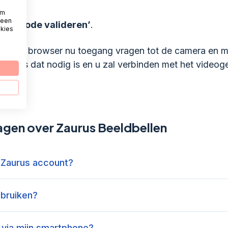
om
 een
u op
‘Code valideren’
.
okies
zal uw browser nu toegang vragen tot de camera en m
eze als dat nodig is en u zal verbinden met het videog
agen over Zaurus Beeldbellen
n Zaurus account?
ebruiken?
 via mijn smartphone?