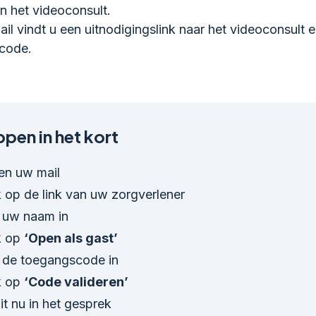
 het videoconsult.
ail vindt u een uitnodigingslink naar het videoconsult 
code.
pen in het kort
en uw mail
k op de link van uw zorgverlener
 uw naam in
k op
‘Open als gast’
 de toegangscode in
k op
‘Code valideren’
it nu in het gesprek