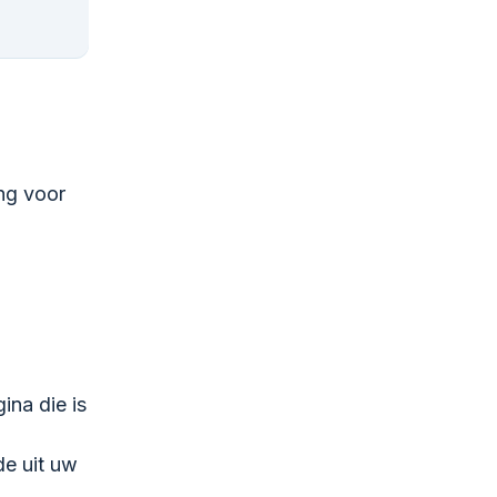
ng voor
ina die is
de uit uw