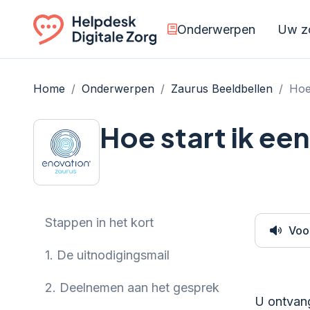
Onderwerpen
Uw zo
Ga naar de homepagina
Home
/
Onderwerpen
/
Zaurus Beeldbellen
/
Hoe
Hoe start ik ee
Stappen in het kort
Voo
1.
De uitnodigingsmail
2.
Deelnemen aan het gesprek
U ontvang