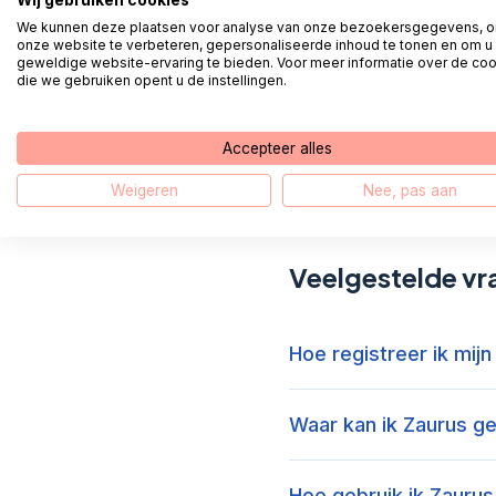
We kunnen deze plaatsen voor analyse van onze bezoekersgegevens, 
onze website te verbeteren, gepersonaliseerde inhoud te tonen en om u
Nu klikt 
geweldige website-ervaring te bieden. Voor meer informatie over de co
die we gebruiken opent u de instellingen.
Mogelijk 
Verleen d
Accepteer alles
Weigeren
Nee, pas aan
Veelgestelde vr
Hoe registreer ik mij
Waar kan ik Zaurus g
Hoe gebruik ik Zaurus