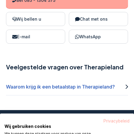
Bel 085 - 1304 575
Wij bellen u
Chat met ons
E-mail
WhatsApp
Veelgestelde vragen over Therapieland
Waarom krijg ik een betaalstap in Therapieland?
Privacybeleid
Wij gebruiken cookies
Helpdesk Digitale Zorg maakt zorg
We kunnen deze plaatsen voor analyse van onze