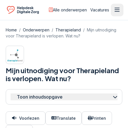
Alle onderwerpen
Vacatures
Ope
Ga naar de homepagina
Home
/
Onderwerpen
/
Therapieland
/
Mijn uitnodiging
voor Therapieland is verlopen. Wat nu?
Mijn uitnodiging voor Therapieland
is verlopen. Wat nu?
Toon inhoudsopgave
Voorlezen
Translate
Printen