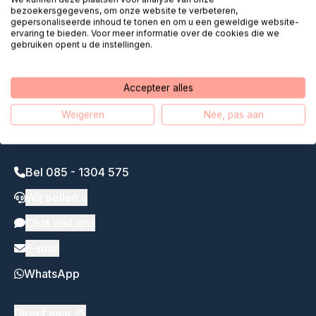
op afstand dichtbij
bezoekersgegevens, om onze website te verbeteren,
gepersonaliseerde inhoud te tonen en om u een geweldige website-
ervaring te bieden. Voor meer informatie over de cookies die we
Ons verhaal
gebruiken opent u de instellingen.
Accepteer alles
Weigeren
Nee, pas aan
Bel 085 - 1304 575
Wij bellen u
Chat met ons
E-mail
WhatsApp
Direct naar