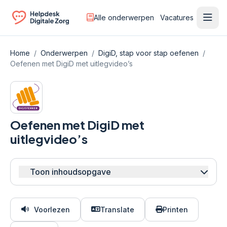
Alle onderwerpen
Vacatures
Ope
Ga naar de homepagina
Home
/
Onderwerpen
/
DigiD, stap voor stap oefenen
/
Oefenen met DigiD met uitlegvideo’s
Oefenen met DigiD met
uitlegvideo’s
Toon inhoudsopgave
Voorlezen
Translate
Printen