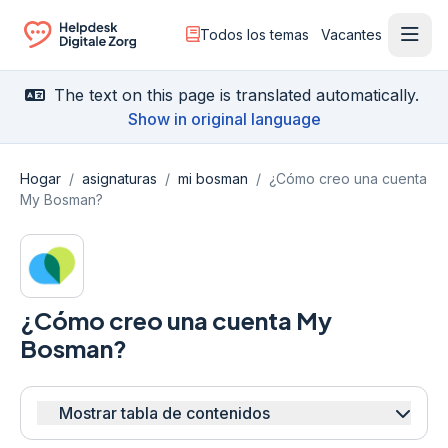
Todos los temas
Vacantes
Menú
Ga naar de homepagina
The text on this page is translated automatically.
Show in original language
Hogar
/
asignaturas
/
mi bosman
/
¿Cómo creo una cuenta
My Bosman?
¿Cómo creo una cuenta My
Bosman?
Mostrar tabla de contenidos