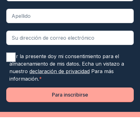
Por la presente doy mi consentimiento para el
almacenamiento de mis datos. Echa un vistazo a
nuestro
declaración de privacidad
Para más
información.
*
Para inscribirse
© 2026 Helpdesk Digitale Zorg
Declaración de privacidad
Diseño Evers + de Gier
|
Código Jannes y Mannes