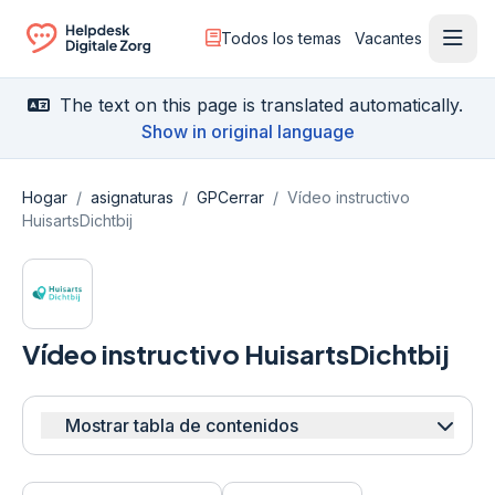
Todos los temas
Vacantes
Menú
Ga naar de homepagina
The text on this page is translated automatically.
Show in original language
Hogar
/
asignaturas
/
GPCerrar
/
Vídeo instructivo
HuisartsDichtbij
Vídeo instructivo HuisartsDichtbij
Mostrar tabla de contenidos