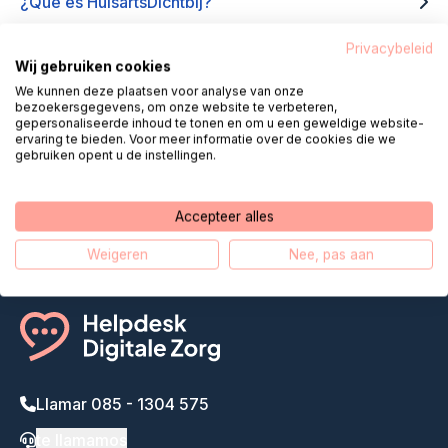
¿Qué es HuisartsDichtbij?
Privacybeleid
Wij gebruiken cookies
We kunnen deze plaatsen voor analyse van onze
bezoekersgegevens, om onze website te verbeteren,
gepersonaliseerde inhoud te tonen en om u een geweldige website-
ervaring te bieden. Voor meer informatie over de cookies die we
Helpdesk Digital Care acerca la
gebruiken opent u de instellingen.
atención remota
Nuestra historia
Accepteer alles
Weigeren
Nee, pas aan
Llamar 085 - 1304 575
te llamamos