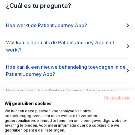
¿Cuál es tu pregunta?
Hoe werkt de Patient Journey App?
Wat kan ik doen als de Patient Journey App niet
werkt?
Hoe kan ik een nieuwe behandeling toevoegen in de
Patient Journey App?
Hoe activeer ik de Patient Journey App met een
persoonlijke code?
Privacybeleid
Wij gebruiken cookies
We kunnen deze plaatsen voor analyse van onze
Hoe activeer ik de Patient Journey App zonder een
bezoekersgegevens, om onze website te verbeteren,
gepersonaliseerde inhoud te tonen en om u een geweldige website-
persoonlijke code?
ervaring te bieden. Voor meer informatie over de cookies die we
gebruiken opent u de instellingen.