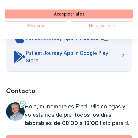
Accepteer alles
Enlaces útiles
Weigeren
Nee, pas aan
Patient Journey App in App Store
(opens in new
Patient Journey App in Google Play
(opens
Store
Contacto
Hola, mi nombre es Fred. Mis colegas y
yo estamos de pie.
todos los días
laborables de 08:00 a 18:00
listo para ti.