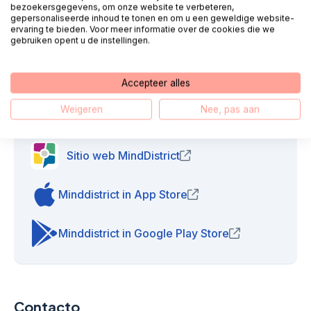
bezoekersgegevens, om onze website te verbeteren,
gepersonaliseerde inhoud te tonen en om u een geweldige website-
¿Cómo activo o desactivo las notificaciones de
ervaring te bieden. Voor meer informatie over de cookies die we
gebruiken opent u de instellingen.
Minddistrict?
Accepteer alles
Weigeren
Nee, pas aan
Enlaces útiles
Sitio web MindDistrict
(opens in new window)
Minddistrict in App Store
(opens in new window)
Minddistrict in Google Play Store
(opens in new 
Contacto