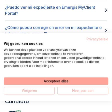
¿Puedo ver mi expediente en Emergis MyClient
Portal?
¿Cómo puedo corregir un error en mi expediente o
información personal?
Privacybeleid
Wij gebruiken cookies
We kunnen deze plaatsen voor analyse van onze
bezoekersgegevens, om onze website te verbeteren,
gepersonaliseerde inhoud te tonen en om u een geweldige website-
Enlaces útiles
ervaring te bieden. Voor meer informatie over de cookies die we
gebruiken opent u de instellingen.
Preguntas frecuentes
(opens in new window)
Accepteer alles
Weigeren
Nee, pas aan
Contacto